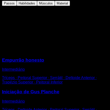
Passos
Habilidades
Músculos
Material
Utiliza unos agarres push up o alguna elevación
similar.
Al bajar la flexión, intenta que tu cabeza llegue a una
altura inferior a la de las manos.
Aprovecha esta oportunidad para añadir rango de
movimiento a tus flexiones a pino asistidas de espalda
a la pared.
Sessões
Empurrão honesto
Intermediário
Tríceps ∙ Peitoral Superior ∙ Serrátil ∙ Deltoide Anterior ∙
Trapézio Superior ∙ Peitoral Inferior
Iniciação de Gus Planche
Intermediário
Tríceps ∙ Deltoide Anterior ∙ Peitoral Superior ∙ Serrátil ∙