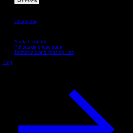
Resistência
Mantenha-se atualizado
Changelog
Suporte
Ajuda e suporte
Política de privacidade
Termos e Condições de Uso
Blog