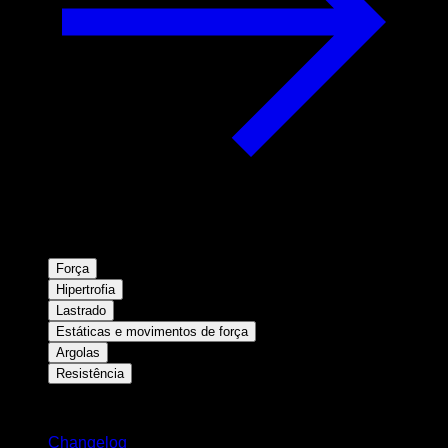
Força
Hipertrofia
Lastrado
Estáticas e movimentos de força
Argolas
Resistência
Mantenha-se atualizado
Changelog