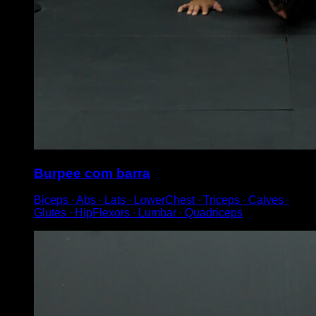
Burpee com barra
Biceps ∙ Abs ∙ Lats ∙ LowerChest ∙ Triceps ∙ Calves ∙
Glutes ∙ HipFlexors ∙ Lumbar ∙ Quadriceps