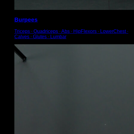
Burpees
Triceps ∙ Quadriceps ∙ Abs ∙ HipFlexors ∙ LowerChest ∙
Calves ∙ Glutes ∙ Lumbar