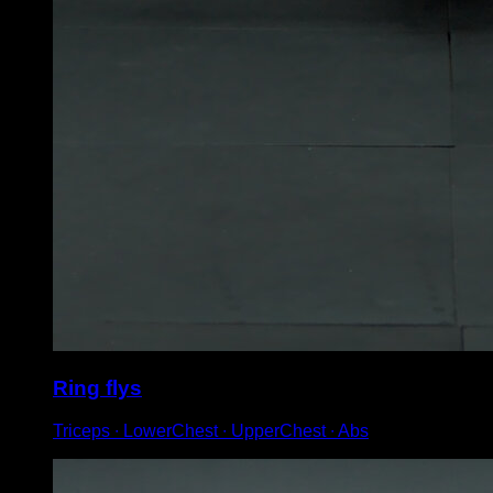
Ring flys
Triceps ∙ LowerChest ∙ UpperChest ∙ Abs