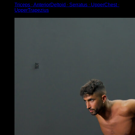
Triceps ∙ AnteriorDeltoid ∙ Serratus ∙ UpperChest ∙
UpperTrapezius