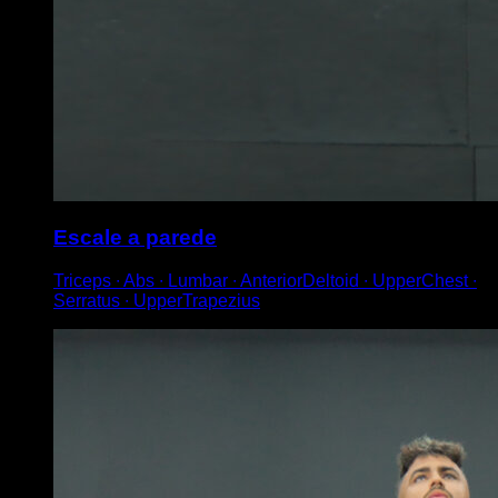
Escale a parede
Triceps ∙ Abs ∙ Lumbar ∙ AnteriorDeltoid ∙ UpperChest ∙
Serratus ∙ UpperTrapezius