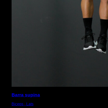
Barra supina
Biceps ∙ Lats