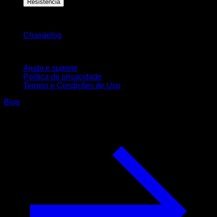
Resistência
Mantenha-se atualizado
Changelog
Suporte
Ajuda e suporte
Política de privacidade
Termos e Condições de Uso
Blog