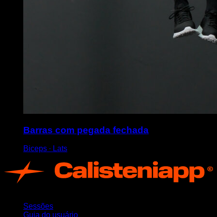
Barras com pegada fechada
Biceps ∙ Lats
App
Sessões
Guia do usuário