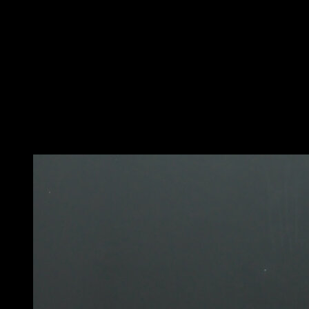
Em barras tipo espaldera ou em uma barra vertical.
Coloque uma mão em uma altura acima da sua cabeça
e a outra na altura da sua cintura.
Tentar colocar-se na posição paralela ao solo usando o
braço inferior como apoio (totalmente bloqueado) e
puxando um pouco com o braço superior.
A maior força deve vir da área da região dorsal,
escápulas e tronco superior.
Você também pode gostar