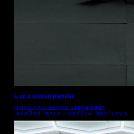
L sit a tucked planche
Triceps ∙ Abs ∙ HipFlexors ∙ AnteriorDeltoid ∙
LowerChest ∙ Serratus ∙ UpperChest ∙ UpperTrapezius