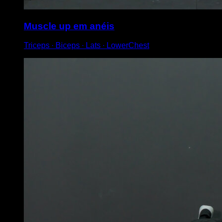
Muscle up em anéis
Triceps ∙ Biceps ∙ Lats ∙ LowerChest