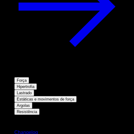
Força
Hipertrofia
Lastrado
Estáticas e movimentos de força
Argolas
Resistência
Mantenha-se atualizado
Changelog