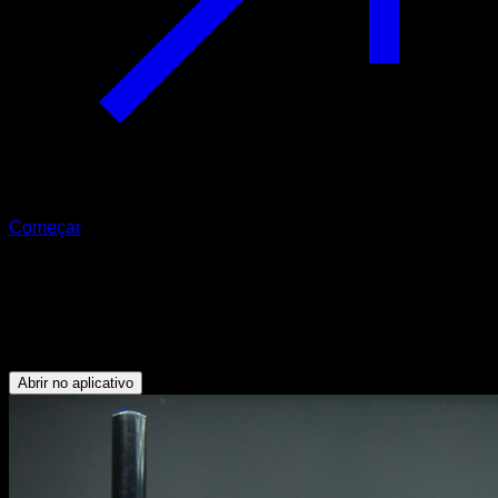
Começar
Human flag ou bandeira
Oblíquos - Abdominais - Deltoide Anterior - Bíceps - Dorsais -
Peitoral Superior - Trapézio Superior - Tríceps
Abrir no aplicativo