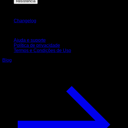
Resistência
Mantenha-se atualizado
Changelog
Suporte
Ajuda e suporte
Política de privacidade
Termos e Condições de Uso
Blog