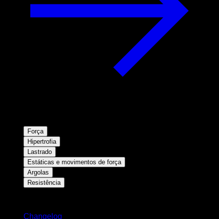
Força
Hipertrofia
Lastrado
Estáticas e movimentos de força
Argolas
Resistência
Mantenha-se atualizado
Changelog