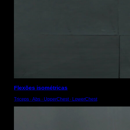
Flexões isométricas
Triceps ∙ Abs ∙ UpperChest ∙ LowerChest