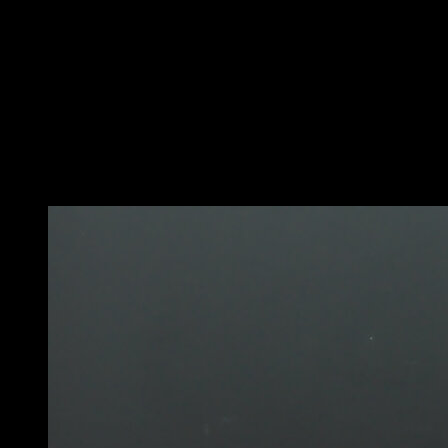
Suspenda-se das argolas na posição de dominada,
mantendo as pernas na posição de L e ao mesmo
tempo, usando o aperto falso.
Em seguida, puxe as anilhas para os lados e
mantenha a postura de L até ficar por cima das anilhas,
com os braços esticados e as pernas formando um
ângulo de 90 graus.
Você também pode gostar