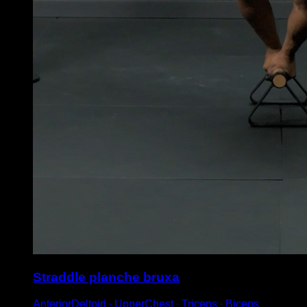
Straddle planche bruxa
AnteriorDeltoid ∙ UpperChest ∙ Triceps ∙ Biceps