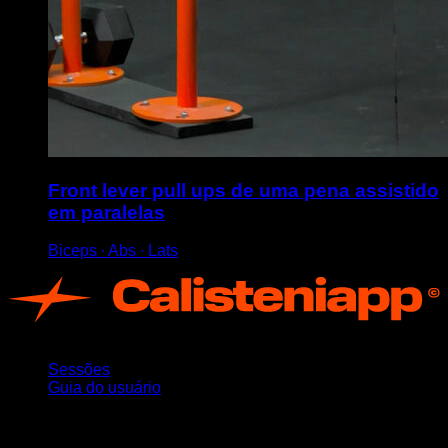
Front lever pull ups de uma pena assistido
em paralelas
Biceps ∙ Abs ∙ Lats
App
Sessões
Guia do usuário
Mantenha-se atualizado