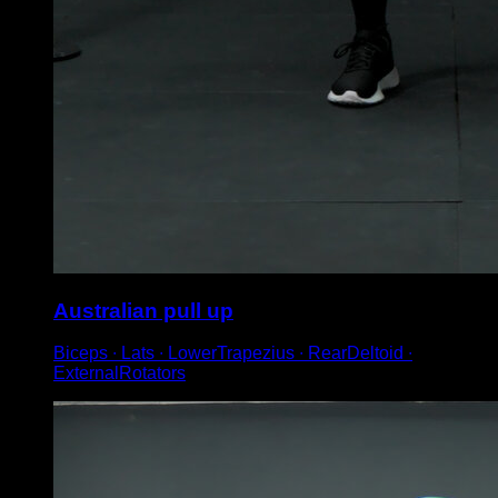
Australian pull up
Biceps ∙ Lats ∙ LowerTrapezius ∙ RearDeltoid ∙
ExternalRotators