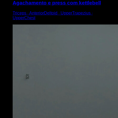
Agachamento e press com kettlebell
Triceps ∙ AnteriorDeltoid ∙ UpperTrapezius ∙
UpperChest