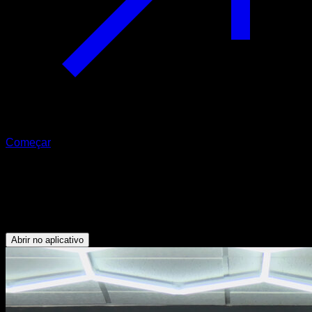
Começar
L sit muscle up nos anéis
Abdominais - Tríceps - Bíceps - Flexores do Quadril -
Dorsais - Peitoral Inferior - Antebraços
Abrir no aplicativo