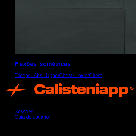
Flexões isométricas
Triceps ∙ Abs ∙ UpperChest ∙ LowerChest
App
Sessões
Guia do usuário
Mantenha-se atualizado