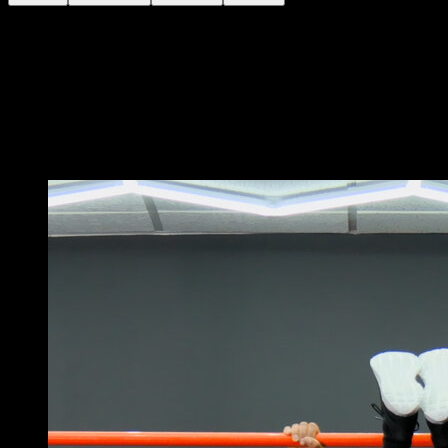
No chão em uma posição da placa abdominal e com
algo nos pés para permitir o deslizamento.
Faça uma flexão do quadril para que seus pés
deslizem em direção às mãos e suba o próprio quadril.
Retorne à posição inicial para encerrar o movimento.
Você também pode gostar