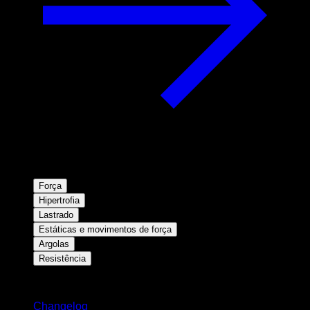
Força
Hipertrofia
Lastrado
Estáticas e movimentos de força
Argolas
Resistência
Mantenha-se atualizado
Changelog