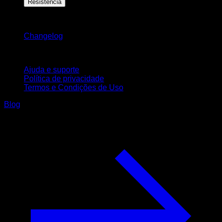
Resistência
Mantenha-se atualizado
Changelog
Suporte
Ajuda e suporte
Política de privacidade
Termos e Condições de Uso
Blog