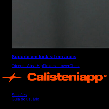
Suporte em tuck sit em anéis
Triceps ∙ Abs ∙ HipFlexors ∙ LowerChest
App
Sessões
Guia do usuário
Mantenha-se atualizado