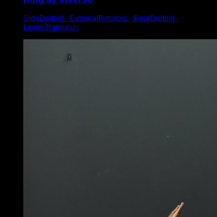
SideDeltoid ∙ ExternalRotators ∙ RearDeltoid ∙
LowerTrapezius