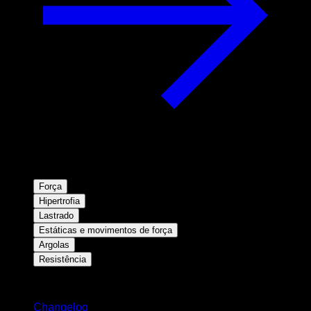
Força
Hipertrofia
Lastrado
Estáticas e movimentos de força
Argolas
Resistência
Mantenha-se atualizado
Changelog