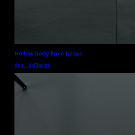
Hollow body knee raises
Abs ∙ HipFlexors