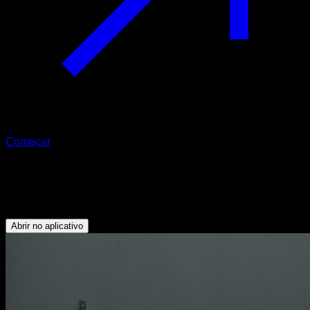
Começar
Plank lateral braços extendidos
Abdominais - Oblíquos - Deltoide Lateral
Abrir no aplicativo