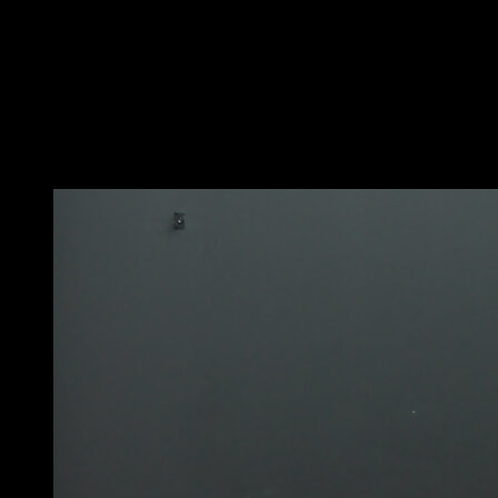
Em posição lateral no chão, com o braço de apoio
estendido, a cintura elevada e o tronco e as pernas
alinhados.
Mantenha por um determinado período de tempo,
fazendo tensão com os músculos abdominais, oblíquos
e ombros para não perder a linha.
Você também pode gostar