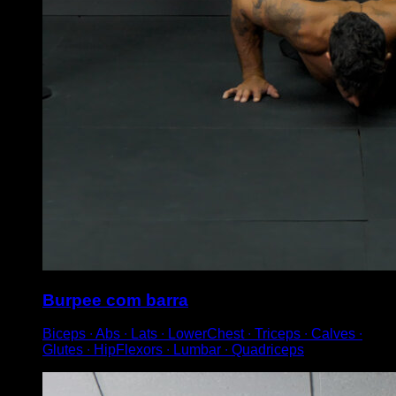
Burpee com barra
Biceps ∙ Abs ∙ Lats ∙ LowerChest ∙ Triceps ∙ Calves ∙
Glutes ∙ HipFlexors ∙ Lumbar ∙ Quadriceps