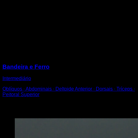
Em barras tipo espaldera ou em uma barra vertical.
Coloque uma mão em uma altura superior à sua
cabeça e a outra na altura da sua cintura.
Estique as pernas tentando alcançar um ângulo de 45º
em relação ao chão.
Mantenha essa posição por um determinado período
de tempo.
Sessões
Bandeira e Ferro
Intermediário
Oblíquos ∙ Abdominais ∙ Deltoide Anterior ∙ Dorsais ∙ Tríceps ∙
Peitoral Superior
Você também pode gostar