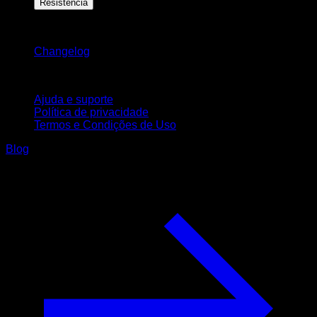
Resistência
Mantenha-se atualizado
Changelog
Suporte
Ajuda e suporte
Política de privacidade
Termos e Condições de Uso
Blog