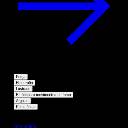
Força
Hipertrofia
Lastrado
Estáticas e movimentos de força
Argolas
Resistência
Mantenha-se atualizado
Changelog