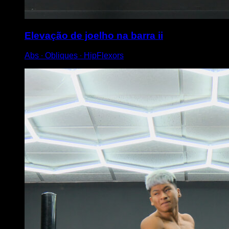
Elevação de joelho na barra ii
Abs ∙ Obliques ∙ HipFlexors