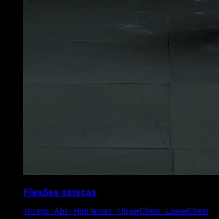
Flexões astecas
Triceps ∙ Abs ∙ HipFlexors ∙ UpperChest ∙ LowerChest