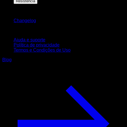
Resistência
Mantenha-se atualizado
Changelog
Suporte
Ajuda e suporte
Política de privacidade
Termos e Condições de Uso
Blog