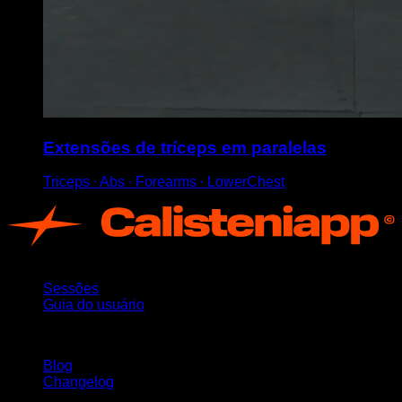
Extensões de tríceps em paralelas
Triceps ∙ Abs ∙ Forearms ∙ LowerChest
App
Sessões
Guia do usuário
Mantenha-se atualizado
Blog
Changelog