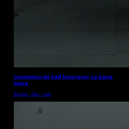
Isométrico de half front lever na barra
baixa
Biceps ∙ Abs ∙ Lats