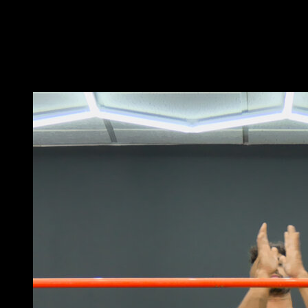
Na barra, realize um balanço para trás, levantando
levemente o peito.
Ao voltar para trás, levante as pernas até tocarem a
barra, com as joelhos ligeiramente flexionados.
Você também pode gostar