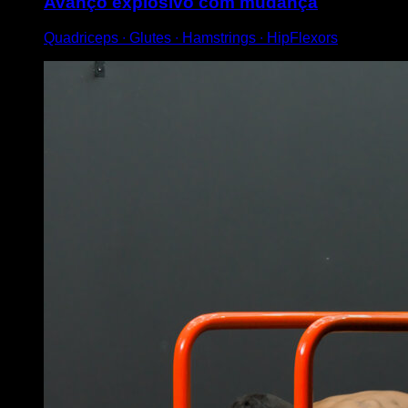
Avanço explosivo com mudança
Quadriceps ∙ Glutes ∙ Hamstrings ∙ HipFlexors