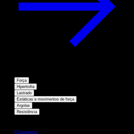
Força
Hipertrofia
Lastrado
Estáticas e movimentos de força
Argolas
Resistência
Mantenha-se atualizado
Changelog