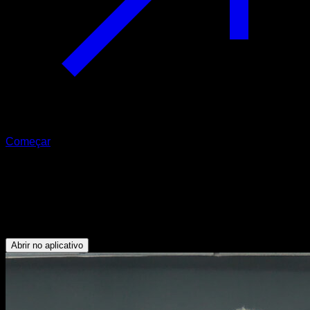
Começar
Pull up supinada com lastro com
pegada ampla
Bíceps - Dorsais
Abrir no aplicativo