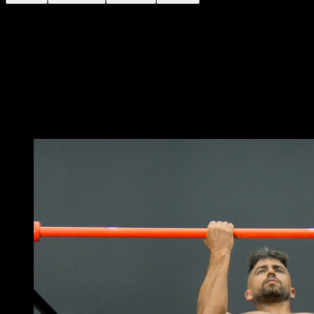
Utilize uma corrente com peso, colete ou outra forma
para adicionar lastro.
Em uma barra alta, coloque as mãos em um agarre
supino e separadas a uma largura aproximada de
dobro dos seus ombros.
Execute flexões completas.
Você também pode gostar