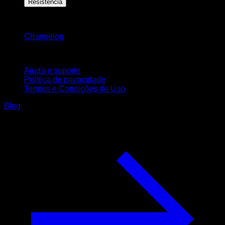
Resistência
Mantenha-se atualizado
Changelog
Suporte
Ajuda e suporte
Política de privacidade
Termos e Condições de Uso
Blog