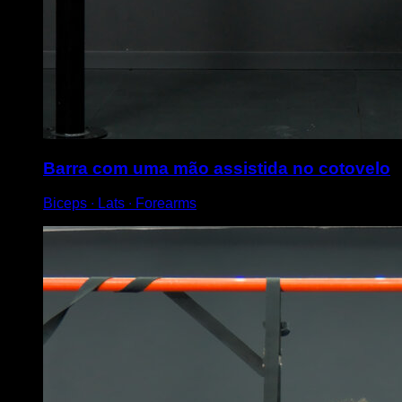
Barra com uma mão assistida no cotovelo
Biceps ∙ Lats ∙ Forearms