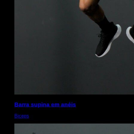
Barra supina em anéis
Biceps