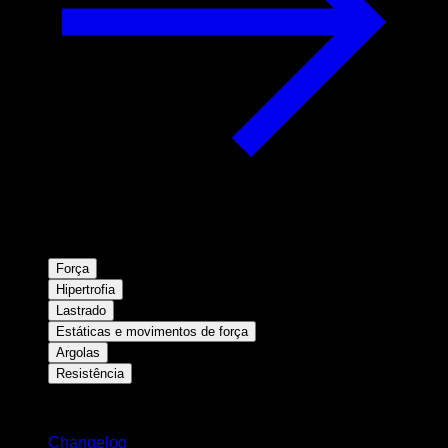
Força
Hipertrofia
Lastrado
Estáticas e movimentos de força
Argolas
Resistência
Mantenha-se atualizado
Changelog