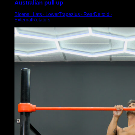
Australian pull up
Biceps ∙ Lats ∙ LowerTrapezius ∙ RearDeltoid ∙
ExternalRotators