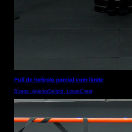
Pull de hefesto parcial com limite
Biceps ∙ AnteriorDeltoid ∙ LowerChest