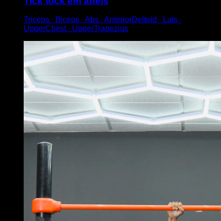
Tick tock em anéis
Triceps ∙ Biceps ∙ Abs ∙ AnteriorDeltoid ∙ Lats ∙
UpperChest ∙ UpperTrapezius