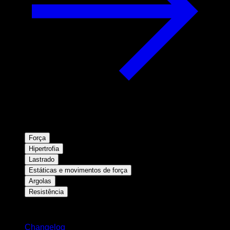
Força
Hipertrofia
Lastrado
Estáticas e movimentos de força
Argolas
Resistência
Mantenha-se atualizado
Changelog