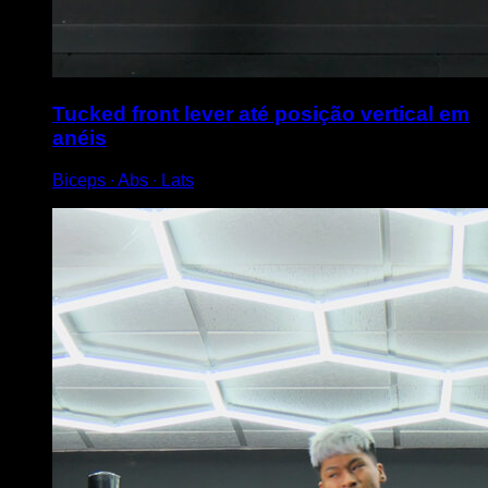
Tucked front lever até posição vertical em
anéis
Biceps ∙ Abs ∙ Lats