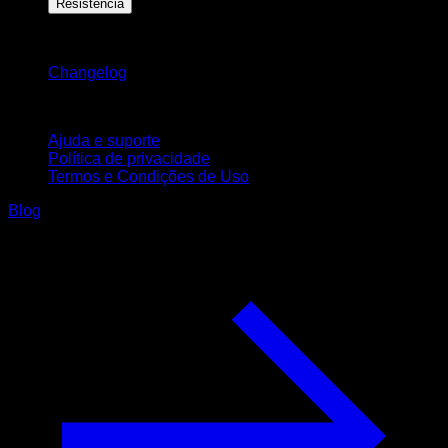
Resistência
Mantenha-se atualizado
Changelog
Suporte
Ajuda e suporte
Política de privacidade
Termos e Condições de Uso
Blog