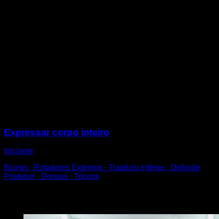
Procure uma barra que esteja na altura do seu umbigo
ou superior.
Passa por baixo dela enquanto a seguras, de forma a
ficares de barriga para cima e com o corpo inclinado e
os pés apoiados no chão.
Puxe até que seu peito chegue à barra e volte a
estender os braços para completar uma repetição.
Tentar manter o tronco e as pernas retos e alinhados.
Ajuste a altura da barra para modificar a dificuldade,
quanto maior a altura, mais fácil.
Sessões
Expressar corpo inteiro
Iniciante
Bíceps ∙ Rotadores Externos ∙ Trapézio Inferior ∙ Deltoide
Posterior ∙ Dorsais ∙ Tríceps
Você também pode gostar