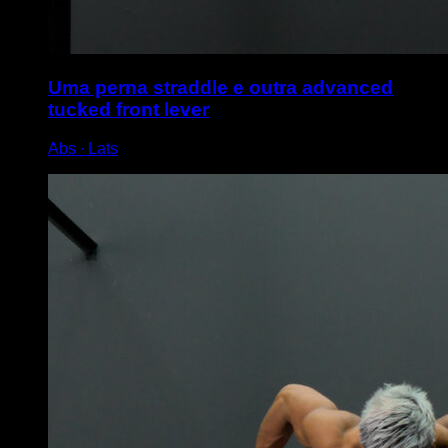
Uma perna straddle e outra advanced
tucked front lever
Abs ∙ Lats