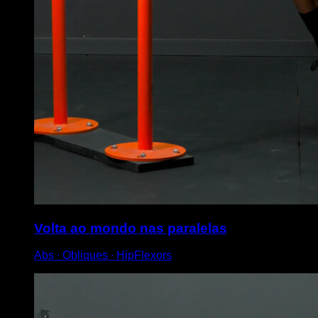
Volta ao mondo nas paralelas
Abs ∙ Obliques ∙ HipFlexors