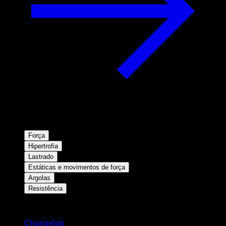
Força
Hipertrofia
Lastrado
Estáticas e movimentos de força
Argolas
Resistência
Mantenha-se atualizado
Changelog