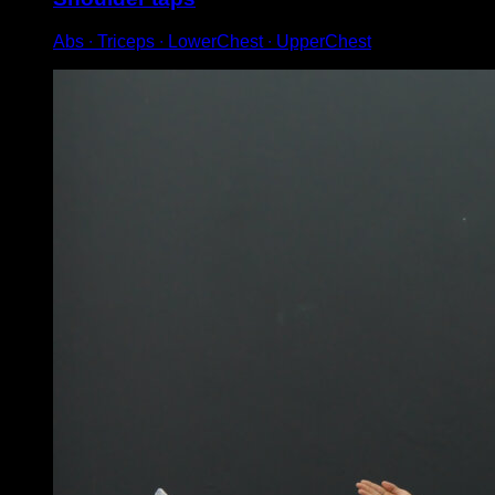
Abs ∙ Triceps ∙ LowerChest ∙ UpperChest