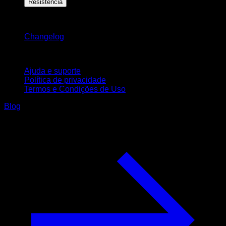
Resistência
Mantenha-se atualizado
Changelog
Suporte
Ajuda e suporte
Política de privacidade
Termos e Condições de Uso
Blog