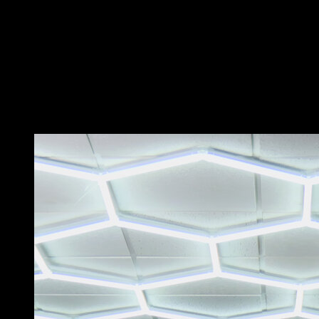
Com a roda abdominal nas duas mãos.
Incline -se para a frente, apoiando a roda e os pés no
chão.
Deixe a roda se mover até que seu corpo fique paralelo
ao chão, com braços completamente estendidos.
Use a força dos seus abdominais para retornar ao
início.
Você também pode gostar