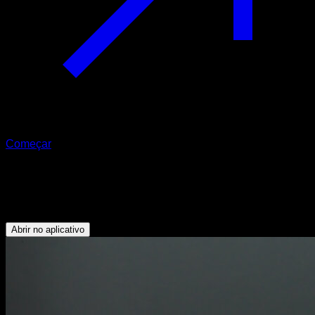
Começar
Roda do pé
Abdominais - Flexores do Quadril - Dorsais
Abrir no aplicativo