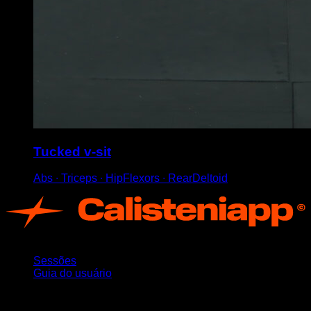
Tucked v-sit
Abs ∙ Triceps ∙ HipFlexors ∙ RearDeltoid
App
Sessões
Guia do usuário
Mantenha-se atualizado