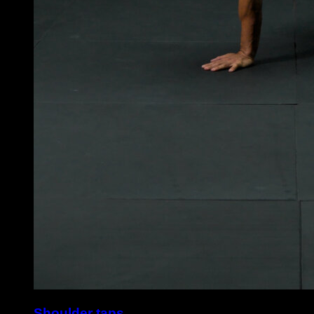
Shoulder taps