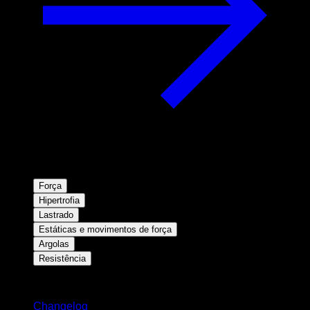
Força
Hipertrofia
Lastrado
Estáticas e movimentos de força
Argolas
Resistência
Mantenha-se atualizado
Changelog