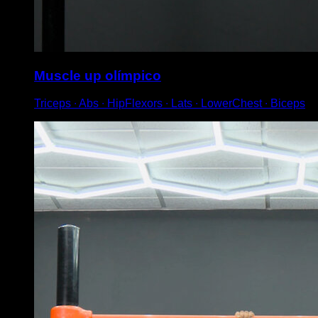
Muscle up olímpico
Triceps ∙ Abs ∙ HipFlexors ∙ Lats ∙ LowerChest ∙ Biceps