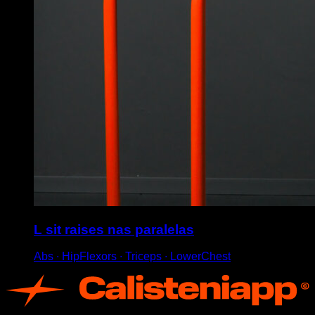
L sit raises nas paralelas
Abs ∙ HipFlexors ∙ Triceps ∙ LowerChest