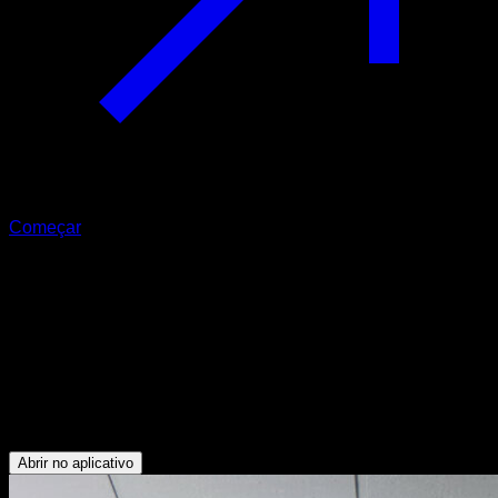
Começar
Sequência mesías
Abdominais - Deltoide Anterior - Bíceps - Panturrilhas -
Rotadores Externos - Antebraços - Glúteos - Isquiotibiais -
Flexores do Quadril - Dorsais - Peitoral Inferior - Trapézio
Inferior - Lombares - Oblíquos - Quadríceps - Deltoide
Posterior - Serrátil - Deltoide Lateral - Tibial - Tríceps -
Peitoral Superior - Trapézio Superior
Abrir no aplicativo