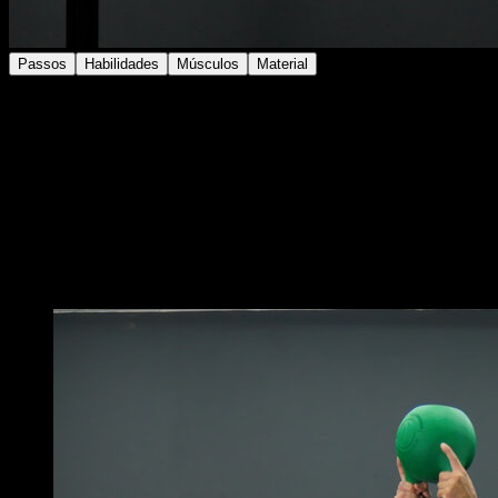
Passos
Habilidades
Músculos
Material
Esta sequência está destinada a tentar trabalhar a
maior quantidade de músculos possíveis em um único
exercício.
Consiste em 4 zancadas explosivas com mudança, um
burpee com salto forte, um salto na barra, um remo na
barra com pullover, uma tucked planche na barra e
finalmente 2 L sits a 1 braço.
Você também pode gostar