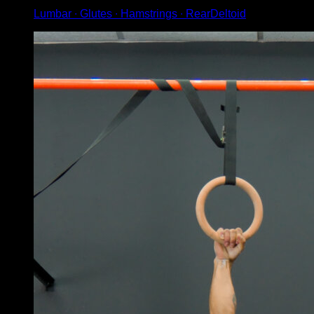
Lumbar ∙ Glutes ∙ Hamstrings ∙ RearDeltoid