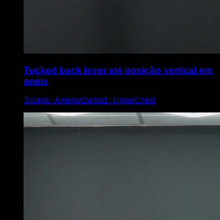
Tucked back lever até posição vertical em
anéis
Triceps ∙ AnteriorDeltoid ∙ UpperChest