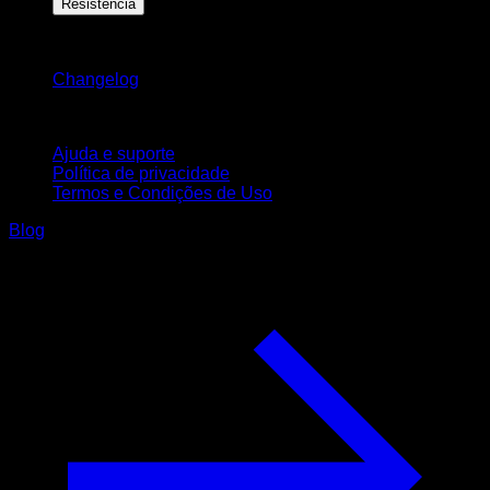
Resistência
Mantenha-se atualizado
Changelog
Suporte
Ajuda e suporte
Política de privacidade
Termos e Condições de Uso
Blog