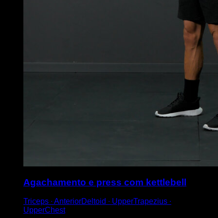
Agachamento e press com kettlebell
Triceps ∙ AnteriorDeltoid ∙ UpperTrapezius ∙
UpperChest