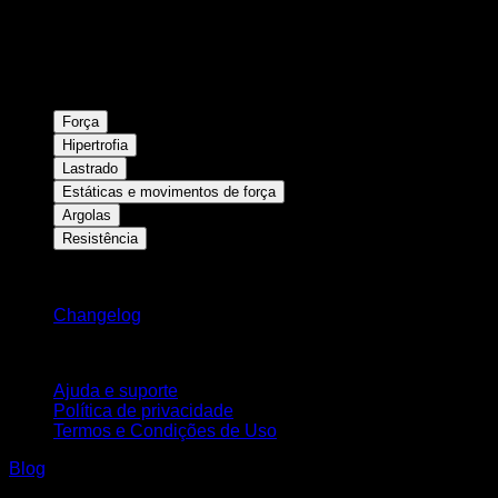
Força
Hipertrofia
Lastrado
Estáticas e movimentos de força
Argolas
Resistência
Mantenha-se atualizado
Changelog
Suporte
Ajuda e suporte
Política de privacidade
Termos e Condições de Uso
Blog