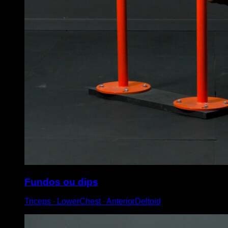
Fundos ou dips
Triceps ∙ LowerChest ∙ AnteriorDeltoid