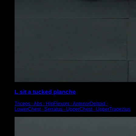
L sit a tucked planche
Triceps ∙ Abs ∙ HipFlexors ∙ AnteriorDeltoid ∙
LowerChest ∙ Serratus ∙ UpperChest ∙ UpperTrapezius