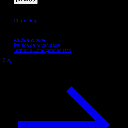
Resistência
Mantenha-se atualizado
Changelog
Suporte
Ajuda e suporte
Política de privacidade
Termos e Condições de Uso
Blog