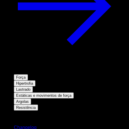
Força
Hipertrofia
Lastrado
Estáticas e movimentos de força
Argolas
Resistência
Mantenha-se atualizado
Changelog