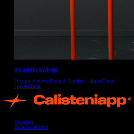
Straddle swings
Triceps ∙ AnteriorDeltoid ∙ Lumbar ∙ UpperChest ∙
LowerChest
App
Sessões
Guia do usuário