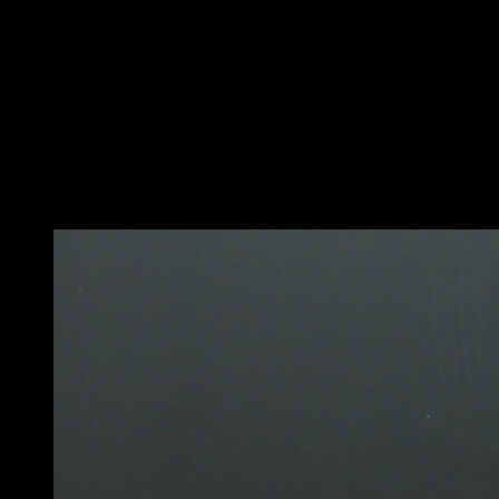
Em barra baixa na posição de fundo na barra, com uma
mão em agarre prono e a outra em supino.
Realize um balanço e depois levante a cintura e passe
por cima da barra.
Gire 180º e caia do outro lado.
Utilize a força dos seus ombros para se levantar o
suficiente e não ter problemas em passar as pernas.
Você também pode gostar