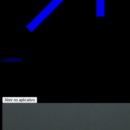
Começar
De pike a planche elan
Serrátil - Peitoral Superior - Tríceps - Trapézio Superior -
Deltoide Anterior
Abrir no aplicativo