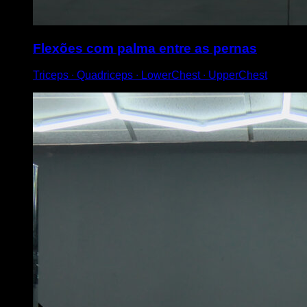
Flexões com palma entre as pernas
Triceps ∙ Quadriceps ∙ LowerChest ∙ UpperChest