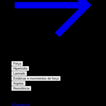
Força
Hipertrofia
Lastrado
Estáticas e movimentos de força
Argolas
Resistência
Mantenha-se atualizado
Changelog