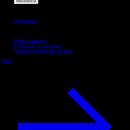
Resistência
Mantenha-se atualizado
Changelog
Suporte
Ajuda e suporte
Política de privacidade
Termos e Condições de Uso
Blog