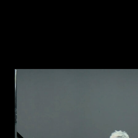
Coloque-se no chão em posição de flexões com a
pelve elevada. As mãos podem estar levemente
abertas, para os lados ou em agarre supino, de acordo
com a sua preferência pessoal.
Desça a cintura inclinando os ombros para a frente
para chegar à posição de planche lean, mantendo-a
por um instante.
Volte à posição inicial para completar uma repetição.
Você também pode gostar