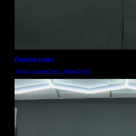
Flexões rusas
Triceps ∙ LowerChest ∙ UpperChest