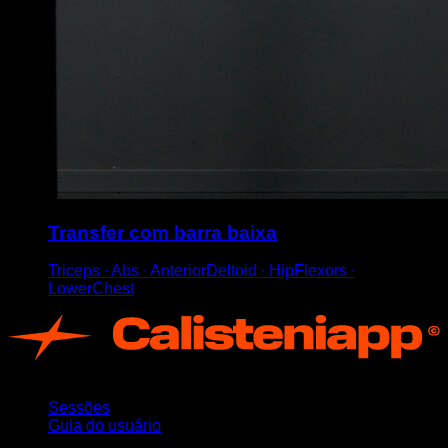
Transfer com barra baixa
Triceps ∙ Abs ∙ AnteriorDeltoid ∙ HipFlexors ∙
LowerChest
App
Sessões
Guia do usuário