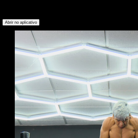
Peitoral Inferior ∙ Deltoide Anterior ∙ Peitoral Superior ∙
Serrátil ∙ Trapézio Superior ∙ Quadríceps ∙ Panturrilhas ∙
Glúteos ∙ Isquiotibiais ∙ Flexores do Quadril
Abrir no aplicativo