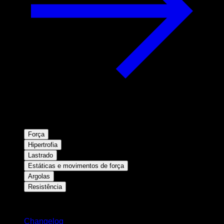
Força
Hipertrofia
Lastrado
Estáticas e movimentos de força
Argolas
Resistência
Mantenha-se atualizado
Changelog