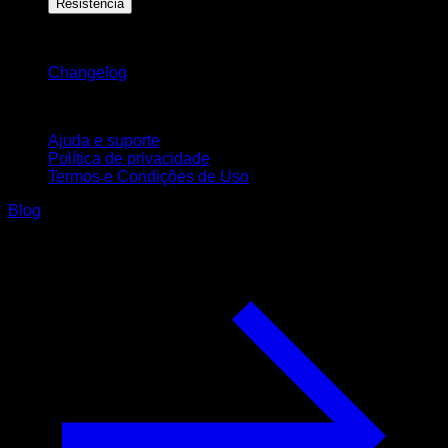
Resistência
Mantenha-se atualizado
Changelog
Suporte
Ajuda e suporte
Política de privacidade
Termos e Condições de Uso
Blog