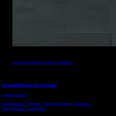
4
x
12
Avanço explosivo com mudança
Você também pode gostar
Estabilidade do núcleo
Intermediário
Abdominais ∙ Tríceps ∙ Peitoral Inferior ∙ Glúteos ∙
Isquiotibiais ∙ Lombares