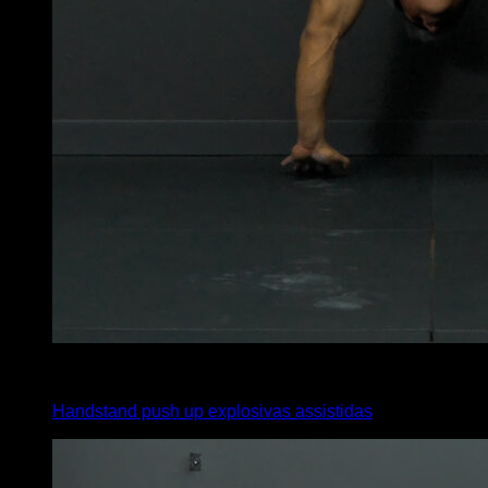
4
x
8
Handstand push up explosivas assistidas