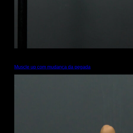
4
x
3
Muscle up com mudança da pegada