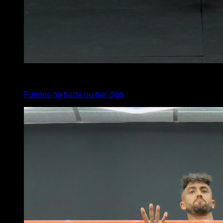
4
x
20
Fundos na barra ou bar dips