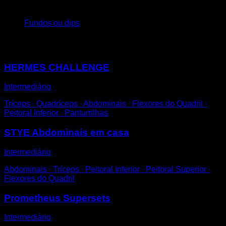
4
x
15
Fundos ou dips
Você também pode gostar
HERMES CHALLENGE
Intermediário
Tríceps ∙ Quadríceps ∙ Abdominais ∙ Flexores do Quadril ∙
Peitoral Inferior ∙ Panturrilhas
STYE Abdominais em casa
Intermediário
Abdominais ∙ Tríceps ∙ Peitoral Inferior ∙ Peitoral Superior ∙
Flexores do Quadril
Prometheus Supersets
Intermediário