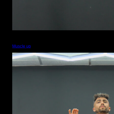
5
x
2
Muscle up