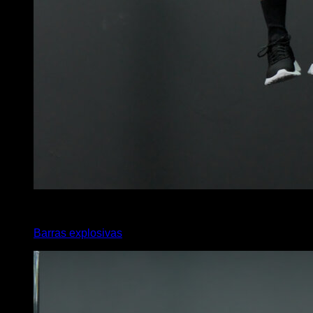
4
x
8
Barras explosivas