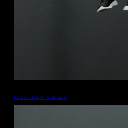
4
x
8
Barras supinas explosivas