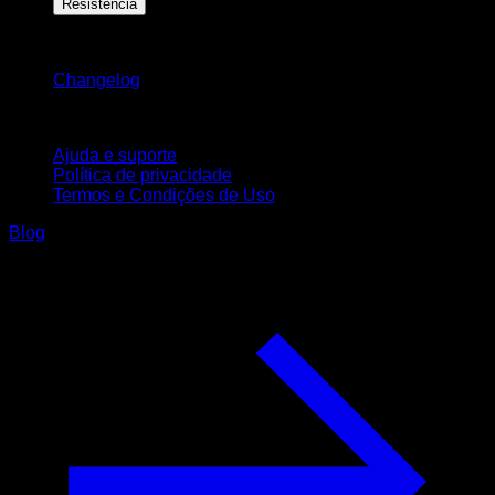
Resistência
Mantenha-se atualizado
Changelog
Suporte
Ajuda e suporte
Política de privacidade
Termos e Condições de Uso
Blog