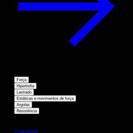
Força
Hipertrofia
Lastrado
Estáticas e movimentos de força
Argolas
Resistência
Mantenha-se atualizado
Changelog