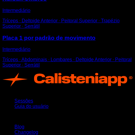
Intermediário
Tríceps ∙ Deltoide Anterior ∙ Peitoral Superior ∙ Trapézio
Superior ∙ Serrátil
Placa 1 por padrão de movimento
Intermediário
Tríceps ∙ Abdominais ∙ Lombares ∙ Deltoide Anterior ∙ Peitoral
Superior ∙ Serrátil
App
Sessões
Guia do usuário
Mantenha-se atualizado
Blog
Changelog