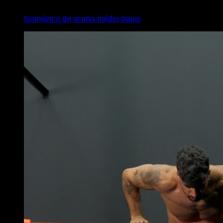
4
x
20
Isométrico de acima-médio-baixo