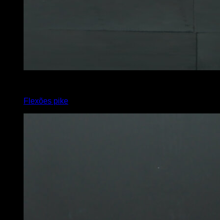
x
10
Flexões pike