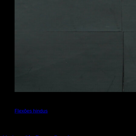
x
10
Flexões hindus
Você também pode gostar