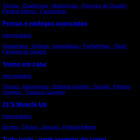
Tríceps ∙ Quadríceps ∙ Abdominais ∙ Flexores do Quadril ∙
Peitoral Inferior ∙ Panturrilhas
Pernas e nádegas avançadas
Intermediário
Quadríceps ∙ Glúteos ∙ Isquiotibiais ∙ Panturrilhas ∙ Tibial ∙
Flexores do Quadril
Treino em casa
Intermediário
Tríceps ∙ Abdominais ∙ Deltoide Anterior ∙ Serrátil ∙ Peitoral
Superior ∙ Trapézio Superior
21'S Muscle Up
Intermediário
Bíceps ∙ Tríceps ∙ Dorsais ∙ Peitoral Inferior
Tudo pode - parte superior do corpo