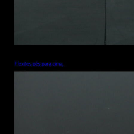
x
15
Flexões pés para cima