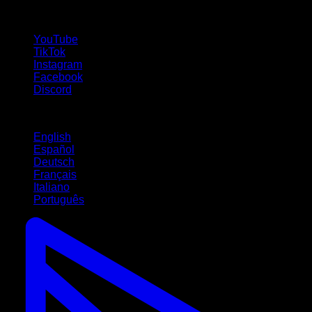
Siga-nos!
YouTube
TikTok
Instagram
Facebook
Discord
Idiomas
English
Español
Deutsch
Français
Italiano
Português