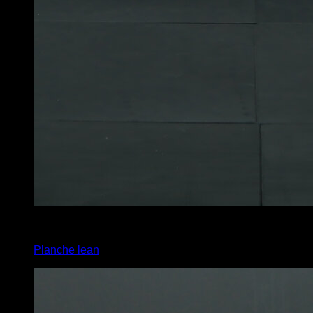
x
20
Planche lean