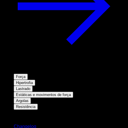
Força
Hipertrofia
Lastrado
Estáticas e movimentos de força
Argolas
Resistência
Mantenha-se atualizado
Changelog