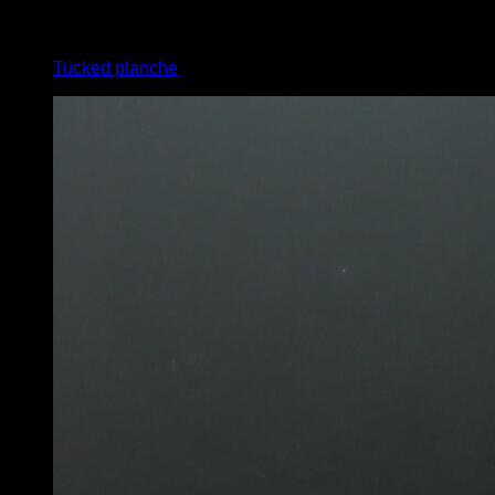
x
15
Tucked planche