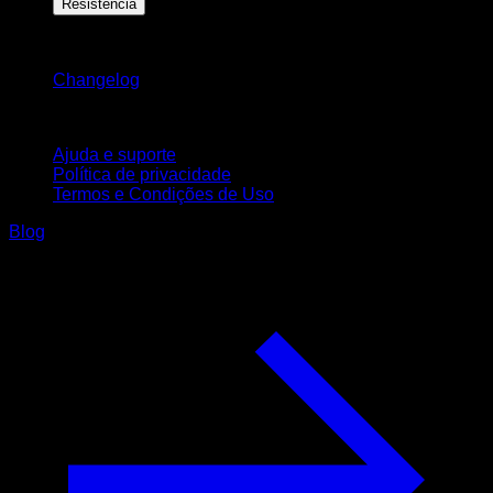
Resistência
Mantenha-se atualizado
Changelog
Suporte
Ajuda e suporte
Política de privacidade
Termos e Condições de Uso
Blog