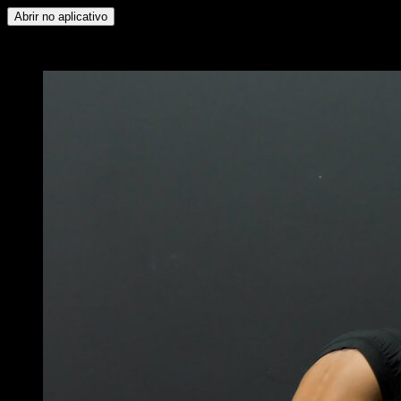
Abrir no aplicativo
x
3
RODADAS