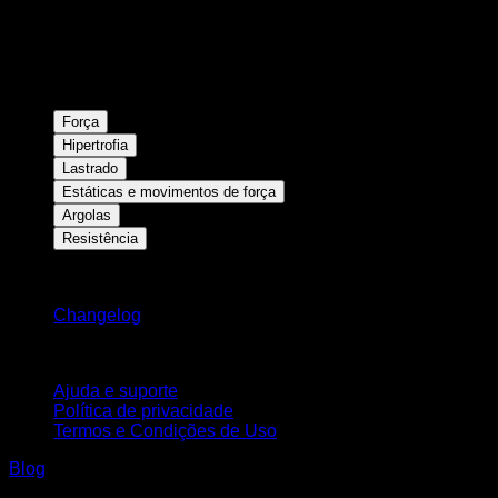
Força
Hipertrofia
Lastrado
Estáticas e movimentos de força
Argolas
Resistência
Mantenha-se atualizado
Changelog
Suporte
Ajuda e suporte
Política de privacidade
Termos e Condições de Uso
Blog