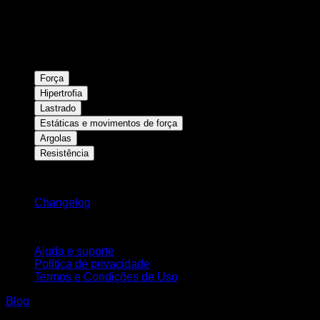
Força
Hipertrofia
Lastrado
Estáticas e movimentos de força
Argolas
Resistência
Mantenha-se atualizado
Changelog
Suporte
Ajuda e suporte
Política de privacidade
Termos e Condições de Uso
Blog