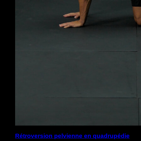
Rétroversion pelvienne en quadrupédie