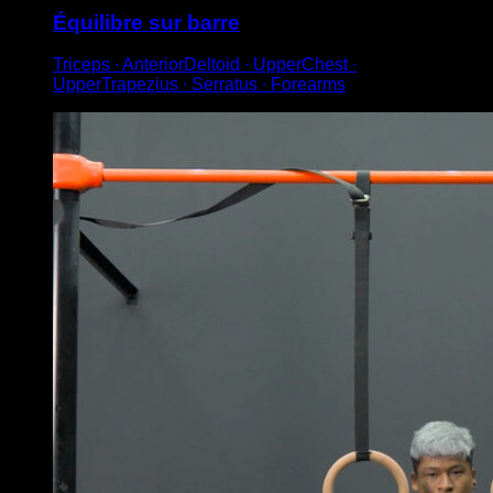
Équilibre sur barre
Triceps ∙ AnteriorDeltoid ∙ UpperChest ∙
UpperTrapezius ∙ Serratus ∙ Forearms