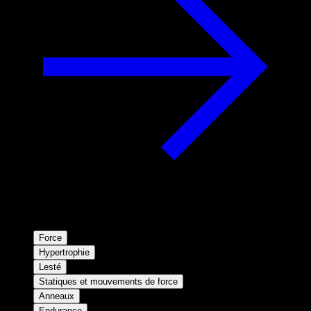
Force
Hypertrophie
Lesté
Statiques et mouvements de force
Anneaux
Endurance