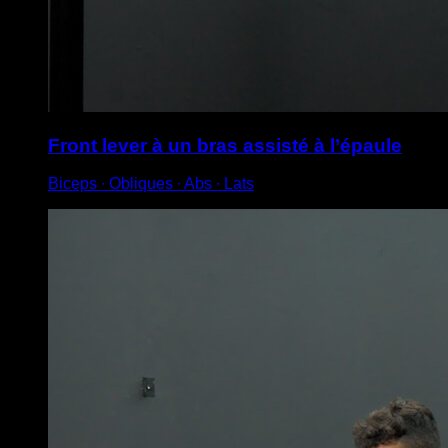
Front lever à un bras assisté à l’épaule
Biceps ∙ Obliques ∙ Abs ∙ Lats