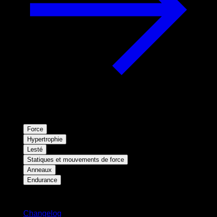
Force
Hypertrophie
Lesté
Statiques et mouvements de force
Anneaux
Endurance
Restez informé
Changelog