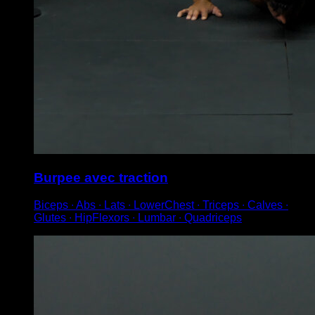
Burpee avec traction
Biceps ∙ Abs ∙ Lats ∙ LowerChest ∙ Triceps ∙ Calves ∙
Glutes ∙ HipFlexors ∙ Lumbar ∙ Quadriceps