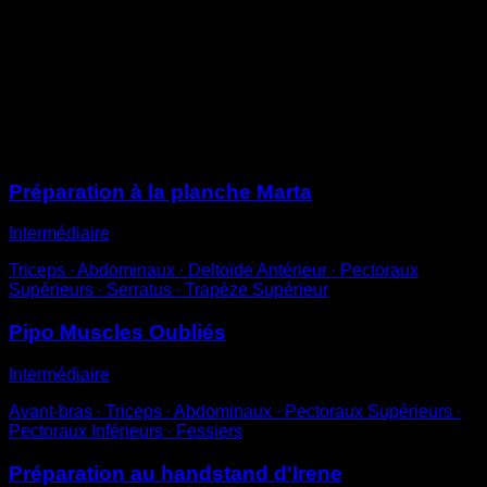
Effectue une pompe au sol
En tendant complètement les bras, essaie de surélever
le haut du dos plus que d’habitude
Pour cela tu dois contracter la musculature de façon à
arrondir le haut du dos
Sessions
Préparation à la planche Marta
Intermédiaire
Triceps ∙ Abdominaux ∙ Deltoïde Antérieur ∙ Pectoraux
Supérieurs ∙ Serratus ∙ Trapèze Supérieur
Pipo Muscles Oubliés
Intermédiaire
Avant-bras ∙ Triceps ∙ Abdominaux ∙ Pectoraux Supérieurs ∙
Pectoraux Inférieurs ∙ Fessiers
Préparation au handstand d'Irene