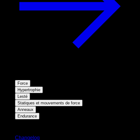
Force
Hypertrophie
Lesté
Statiques et mouvements de force
Anneaux
Endurance
Restez informé
Changelog