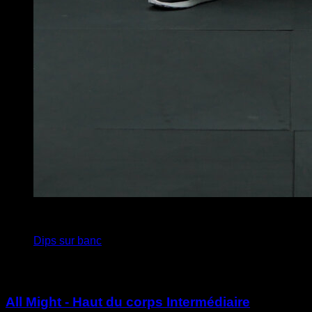
3
x
12
Dips sur banc
Vous pourriez aussi aimer
All Might - Haut du corps Intermédiaire