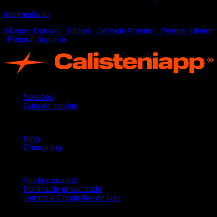
Intermediário
Bíceps ∙ Dorsais ∙ Tríceps ∙ Deltoide Anterior ∙ Peitoral Inferior
∙ Peitoral Superior
App
Sessões
Guia do usuário
Mantenha-se atualizado
Blog
Changelog
Suporte
Ajuda e suporte
Política de privacidade
Termos e Condições de Uso
Siga-nos!