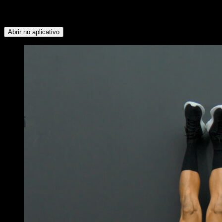
Peitoral Superior ∙ Trapézio Superior ∙ Serrátil ∙ Abdominais ∙
Peitoral Inferior
Abrir no aplicativo