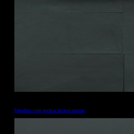
3
x
6
Flexões com protração escapular