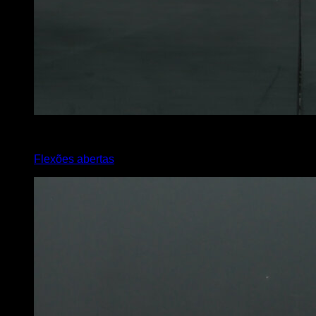
3
x
8
Flexões abertas