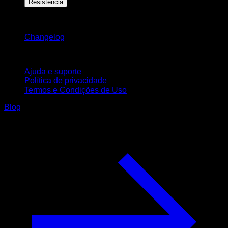
Resistência
Mantenha-se atualizado
Changelog
Suporte
Ajuda e suporte
Política de privacidade
Termos e Condições de Uso
Blog