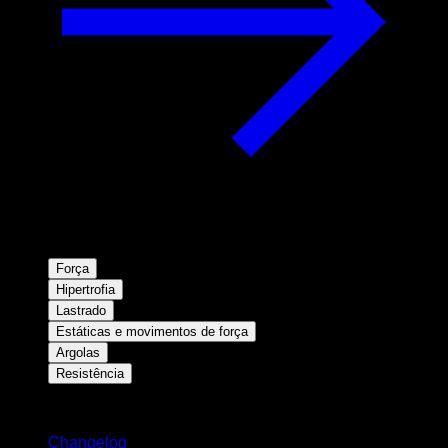
Força
Hipertrofia
Lastrado
Estáticas e movimentos de força
Argolas
Resistência
Mantenha-se atualizado
Changelog