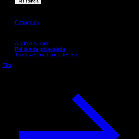
Resistência
Mantenha-se atualizado
Changelog
Suporte
Ajuda e suporte
Política de privacidade
Termos e Condições de Uso
Blog