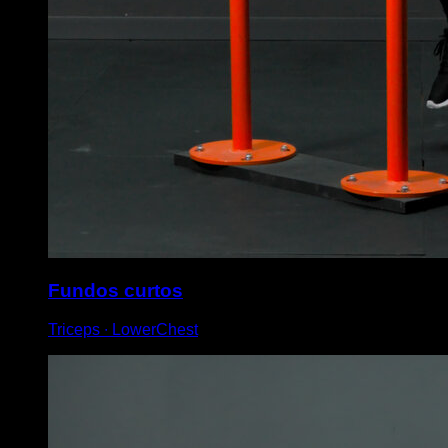
Fundos curtos
Triceps ∙ LowerChest