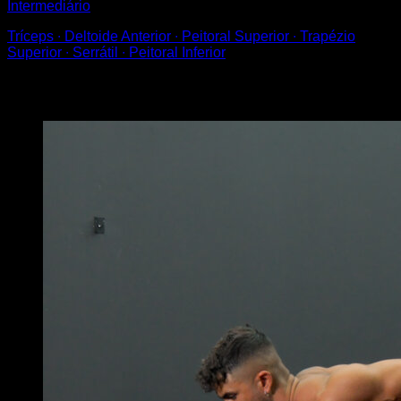
Intermediário
Tríceps ∙ Deltoide Anterior ∙ Peitoral Superior ∙ Trapézio
Superior ∙ Serrátil ∙ Peitoral Inferior
Você também pode gostar