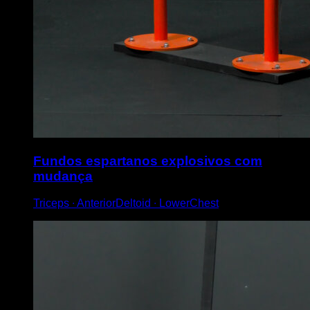
Fundos espartanos explosivos com
mudança
Triceps ∙ AnteriorDeltoid ∙ LowerChest