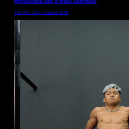
Impossible dip a meio caminho
Triceps ∙ Abs ∙ LowerChest