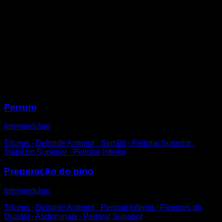
Coloque as mãos no chão.
Impulse-se com as pernas para ficar em posição de
pinho contra a parede (de costas para a parede)
Segure nesta posição por um determinado período de
tempo.
Para evitar cair facilmente, afaste mais as mãos da
parede.
Sessões
Ferrum
Intermediário
Tríceps ∙ Deltoide Anterior ∙ Serrátil ∙ Peitoral Superior ∙
Trapézio Superior ∙ Peitoral Inferior
Preparação do pino
Intermediário
Tríceps ∙ Deltoide Anterior ∙ Peitoral Inferior ∙ Flexores do
Quadril ∙ Abdominais ∙ Peitoral Superior