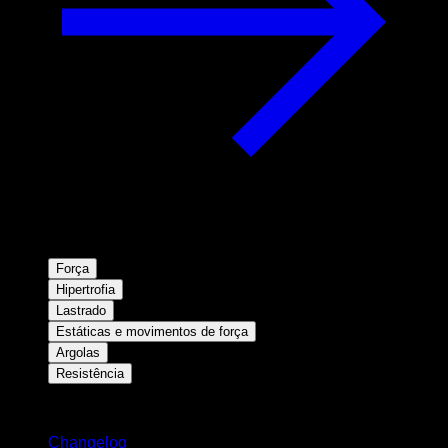
Força
Hipertrofia
Lastrado
Estáticas e movimentos de força
Argolas
Resistência
Mantenha-se atualizado
Changelog