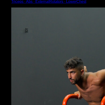
Triceps ∙ Abs ∙ ExternalRotators ∙ LowerChest