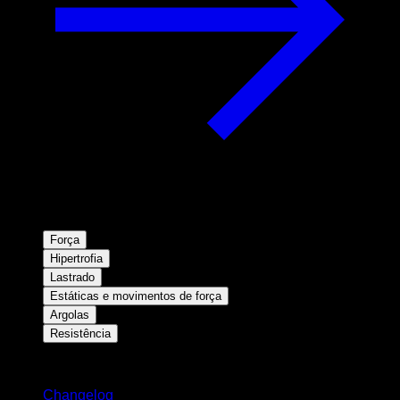
Força
Hipertrofia
Lastrado
Estáticas e movimentos de força
Argolas
Resistência
Mantenha-se atualizado
Changelog