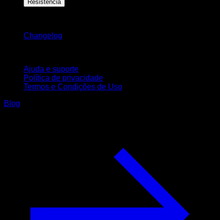
Resistência
Mantenha-se atualizado
Changelog
Suporte
Ajuda e suporte
Política de privacidade
Termos e Condições de Uso
Blog