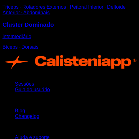
Tríceps ∙ Rotadores Externos ∙ Peitoral Inferior ∙ Deltoide
Anterior ∙ Abdominais
Cluster Dominado
Intermediário
Bíceps ∙ Dorsais
App
Sessões
Guia do usuário
Mantenha-se atualizado
Blog
Changelog
Suporte
Ajuda e suporte