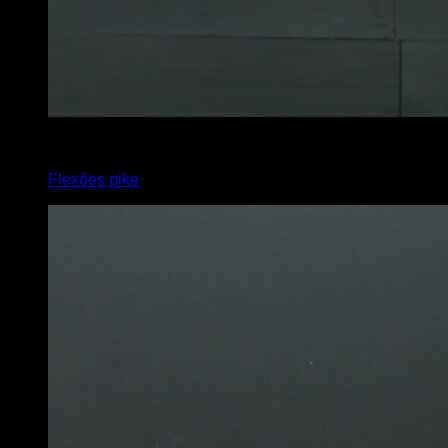
4
x
12
Flexões pike