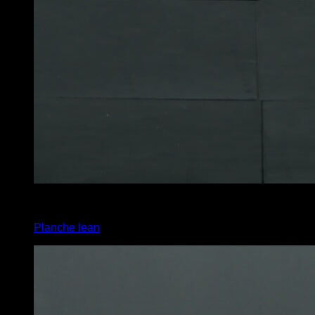
4
x
12
Planche lean