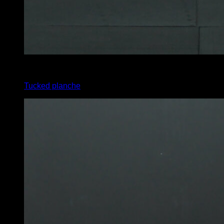
4
x
15
Tucked planche