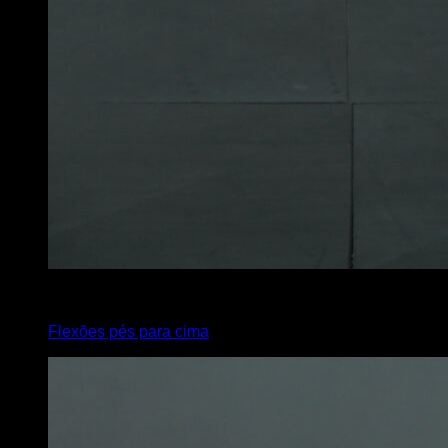
4
x
15
Flexões pés para cima