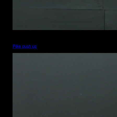
4
x
12
Pike push up