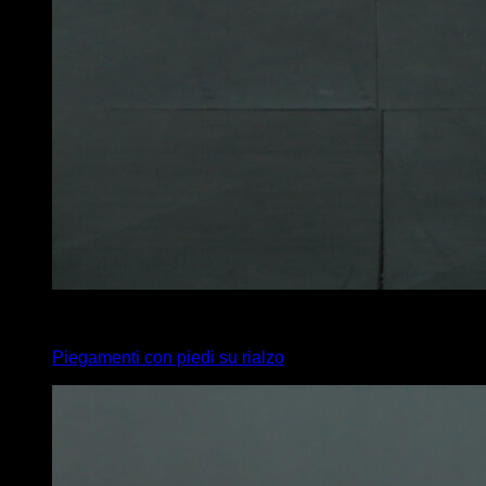
4
x
15
Piegamenti con piedi su rialzo