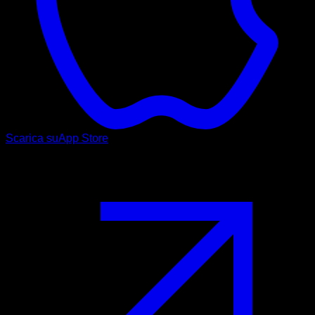
Scarica su
App Store