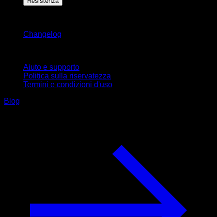
Resistenza
Rimani aggiornato
Changelog
Supporto
Aiuto e supporto
Politica sulla riservatezza
Termini e condizioni d'uso
Blog