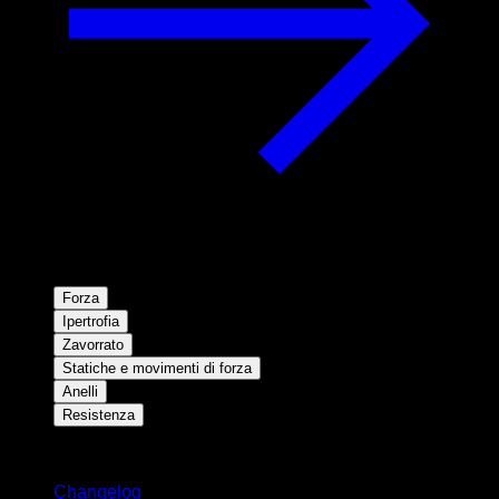
Forza
Ipertrofia
Zavorrato
Statiche e movimenti di forza
Anelli
Resistenza
Rimani aggiornato
Changelog