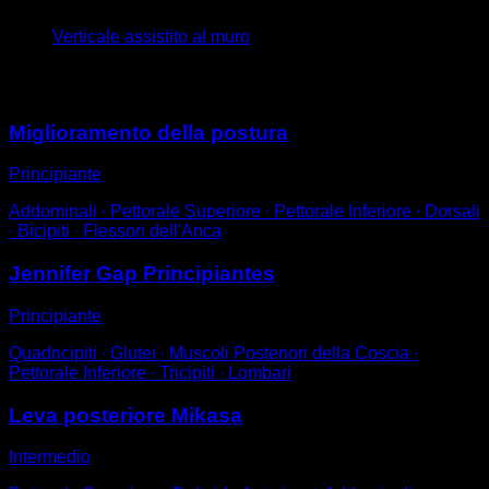
Verticale assistito al muro
Potrebbe piacerti anche
Miglioramento della postura
Principiante
Addominali ∙ Pettorale Superiore ∙ Pettorale Inferiore ∙ Dorsali
∙ Bicipiti ∙ Flessori dell'Anca
Jennifer Gap Principiantes
Principiante
Quadricipiti ∙ Glutei ∙ Muscoli Posteriori della Coscia ∙
Pettorale Inferiore ∙ Tricipiti ∙ Lombari
Leva posteriore Mikasa
Intermedio