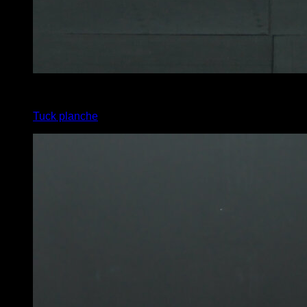
4
x
15
Tuck planche