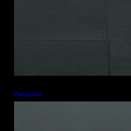
4
x
12
Planche lean