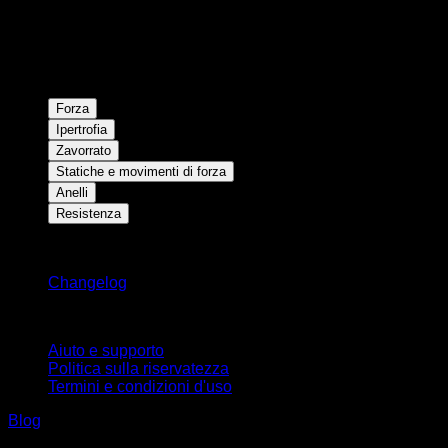
Forza
Ipertrofia
Zavorrato
Statiche e movimenti di forza
Anelli
Resistenza
Rimani aggiornato
Changelog
Supporto
Aiuto e supporto
Politica sulla riservatezza
Termini e condizioni d'uso
Blog