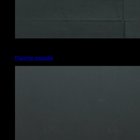
4
x
15
Planche groupée