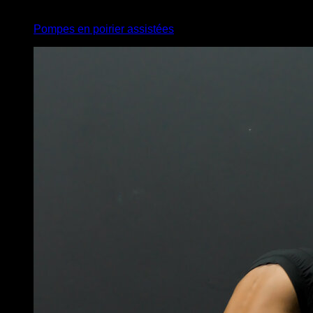
4
x
8
Pompes en poirier assistées