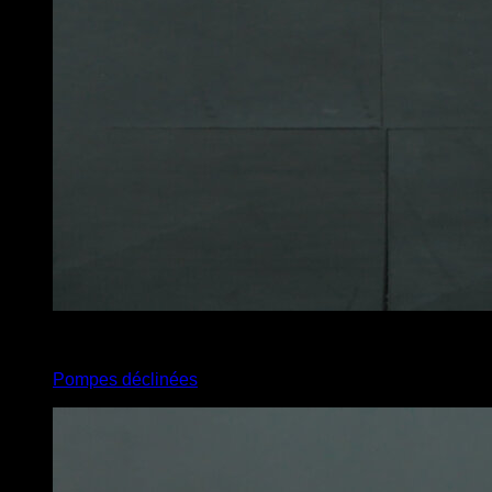
4
x
15
Pompes déclinées