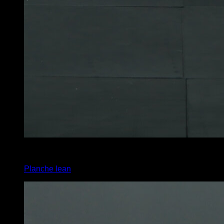
4
x
12
Planche lean