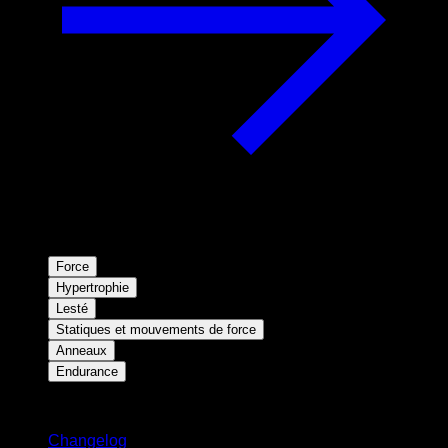
Force
Hypertrophie
Lesté
Statiques et mouvements de force
Anneaux
Endurance
Restez informé
Changelog