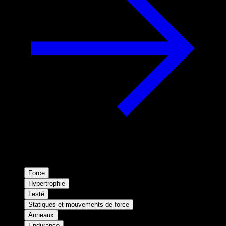
Force
Hypertrophie
Lesté
Statiques et mouvements de force
Anneaux
Endurance