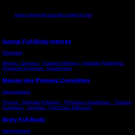
4
x
30
Appui renversé assisté contre le mur
Vous pourriez aussi aimer
Georgi Full Body Intense
Débutant
Biceps ∙ Dorsaux ∙ Trapèze Inférieur ∙ Deltoïde Postérieur ∙
Rotateurs Externes ∙ Quadriceps
Maison des Pompes Complètes
Intermédiaire
Triceps ∙ Deltoïde Antérieur ∙ Pectoraux Supérieurs ∙ Trapèze
Supérieur ∙ Serratus ∙ Pectoraux Inférieurs
Broly Full Body
Intermédiaire