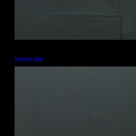
4
x
12
Pompes pike