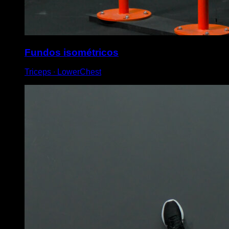
Fundos isométricos
Triceps ∙ LowerChest