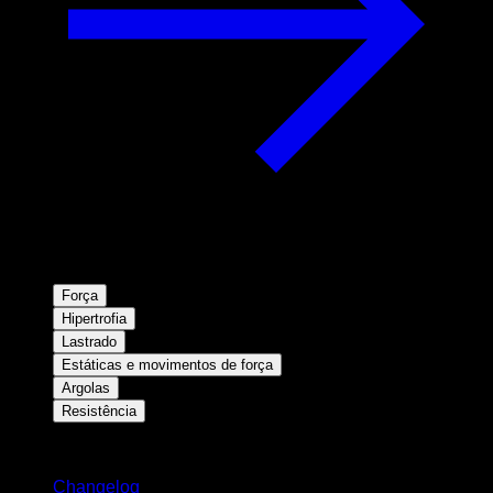
Força
Hipertrofia
Lastrado
Estáticas e movimentos de força
Argolas
Resistência
Mantenha-se atualizado
Changelog