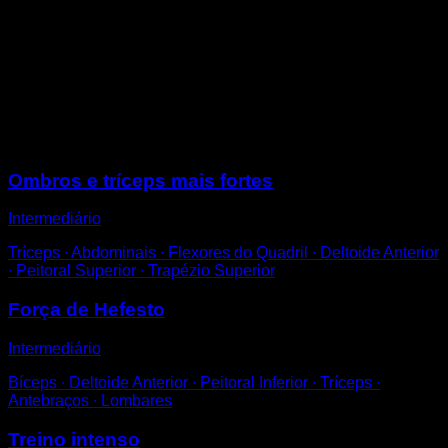
Sente-se na barra.
Segure-a nos lados da sua cintura e deixe-se cair para
a frente.
Quando chegar ao ponto de máxima flexibilidade dos
ombros, volte a subir.
Aproveite o balanço para não ficar preso na subida.
Sessões
Ombros e tríceps mais fortes
Intermediário
Tríceps ∙ Abdominais ∙ Flexores do Quadril ∙ Deltoide Anterior
∙ Peitoral Superior ∙ Trapézio Superior
Força de Hefesto
Intermediário
Bíceps ∙ Deltoide Anterior ∙ Peitoral Inferior ∙ Tríceps ∙
Antebraços ∙ Lombares
Treino intenso