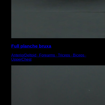
Full planche bruxa
AnteriorDeltoid ∙ Forearms ∙ Triceps ∙ Biceps ∙
UpperChest