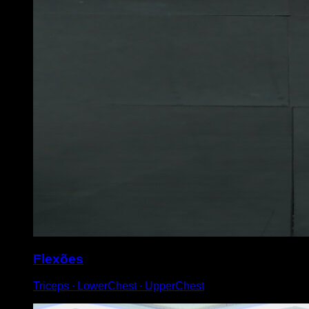
Flexões
Triceps ∙ LowerChest ∙ UpperChest