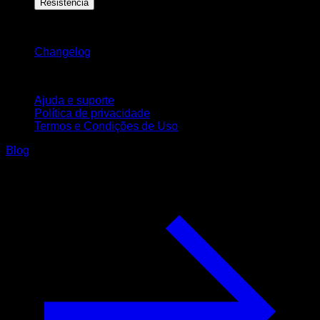
Resistência
Mantenha-se atualizado
Changelog
Suporte
Ajuda e suporte
Política de privacidade
Termos e Condições de Uso
Blog