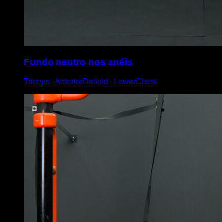
Fundo neutro nos anéis
Triceps ∙ AnteriorDeltoid ∙ LowerChest