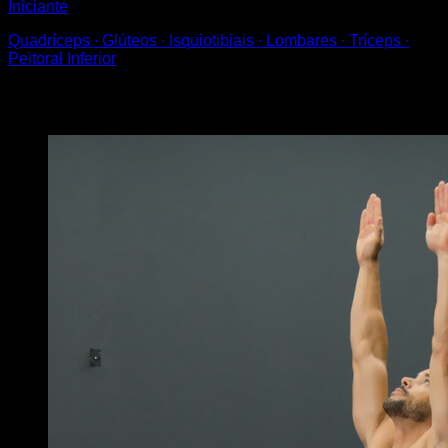
Iniciante
Quadríceps ∙ Glúteos ∙ Isquiotibiais ∙ Lombares ∙ Tríceps ∙
Peitoral Inferior
Você também pode gostar