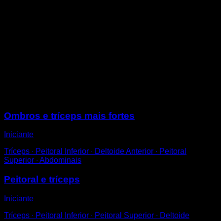
Procure uma barra ou superfície que esteja à altura da
sua cintura ou superior.
Apoie as mãos nela inclinando seu corpo e faça
flexões de braços.
Tentar manter a coluna e as pernas alinhadas, além de
tentar manter os cotovelos perto do tronco e não
abertos para os lados.
Ajuste a altura da barra ou superfície para modificar a
dificuldade, quanto maior a altura, mais fácil.
Sessões
Ombros e tríceps mais fortes
Iniciante
Tríceps ∙ Peitoral Inferior ∙ Deltoide Anterior ∙ Peitoral
Superior ∙ Abdominais
Peitoral e tríceps
Iniciante
Tríceps ∙ Peitoral Inferior ∙ Peitoral Superior ∙ Deltoide