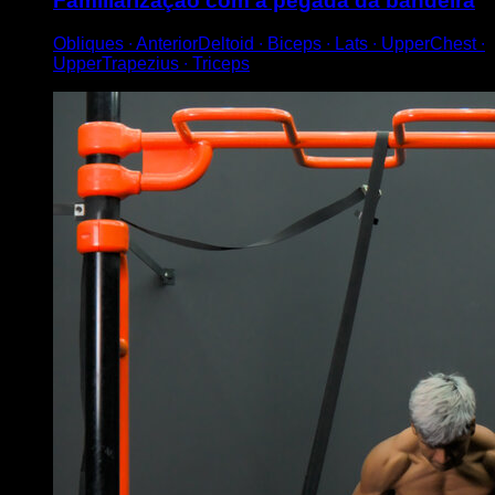
Familiarização com a pegada da bandeira
Obliques ∙ AnteriorDeltoid ∙ Biceps ∙ Lats ∙ UpperChest ∙
UpperTrapezius ∙ Triceps