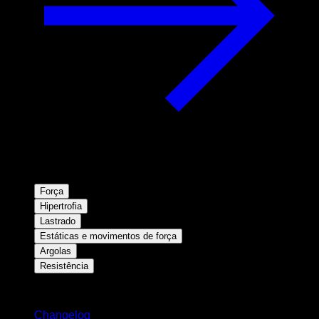
Força
Hipertrofia
Lastrado
Estáticas e movimentos de força
Argolas
Resistência
Mantenha-se atualizado
Changelog