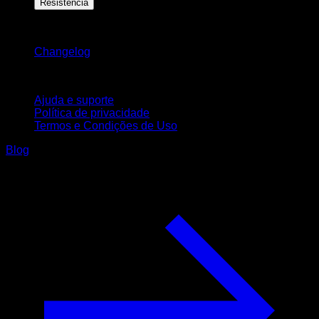
Resistência
Mantenha-se atualizado
Changelog
Suporte
Ajuda e suporte
Política de privacidade
Termos e Condições de Uso
Blog