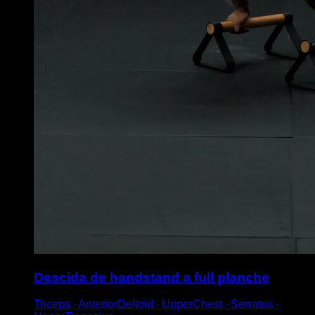
Descida de handstand a full planche
Triceps ∙ AnteriorDeltoid ∙ UpperChest ∙ Serratus ∙