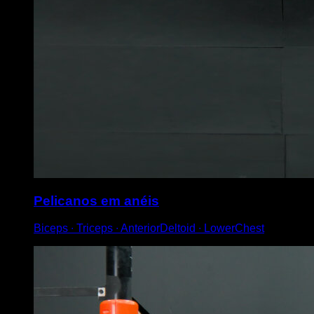
Pelicanos em anéis
Biceps ∙ Triceps ∙ AnteriorDeltoid ∙ LowerChest