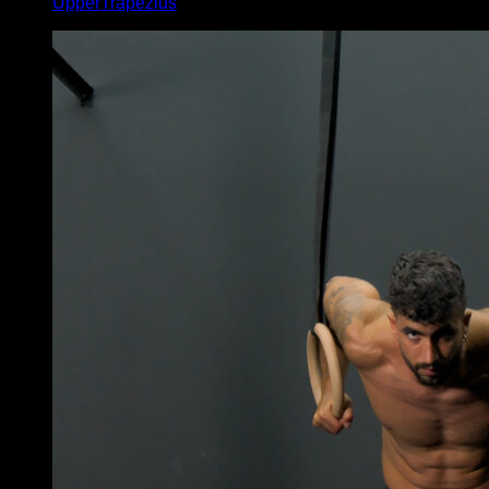
UpperTrapezius