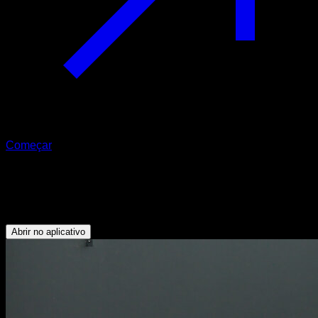
Começar
Flexões inclinadas
Tríceps - Peitoral Inferior
Abrir no aplicativo