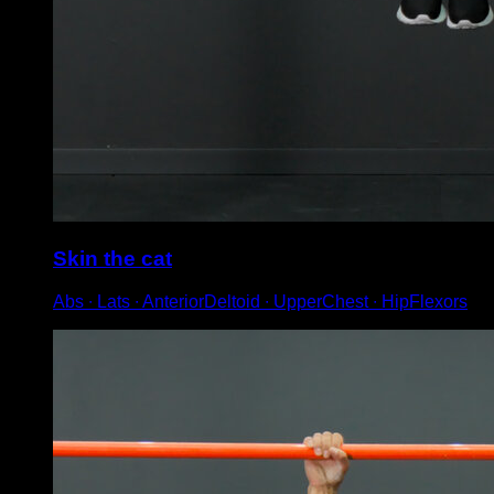
Skin the cat
Abs ∙ Lats ∙ AnteriorDeltoid ∙ UpperChest ∙ HipFlexors