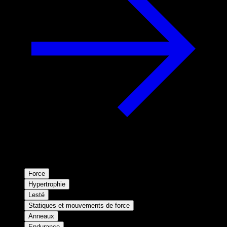
Force
Hypertrophie
Lesté
Statiques et mouvements de force
Anneaux
Endurance