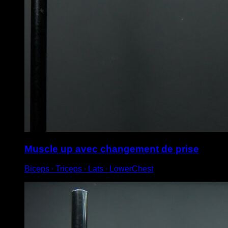
Muscle up avec changement de prise
Biceps ∙ Triceps ∙ Lats ∙ LowerChest