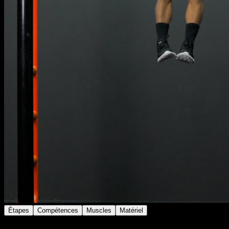
Étapes
Compétences
Muscles
Matériel
Place-toi en prise neutre et effectue des tractions en