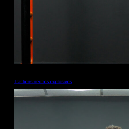
4
x
5
Tractions neutres explosives