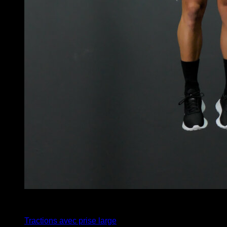
4
x
5
Tractions avec prise large