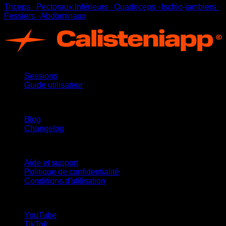
Triceps ∙ Pectoraux Inférieurs ∙ Quadriceps ∙ Ischio-jambiers ∙
Fessiers ∙ Abdominaux
App
Sessions
Guide utilisateur
Restez informé
Blog
Changelog
Support
Aide et support
Politique de confidentialité
Conditions d'utilisation
suivez-nous !
YouTube
TikTok