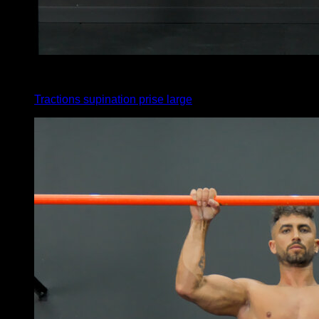
4
x
5
Tractions supination prise large