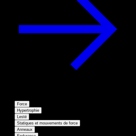
Force
Hypertrophie
Lesté
Statiques et mouvements de force
Anneaux
Endurance