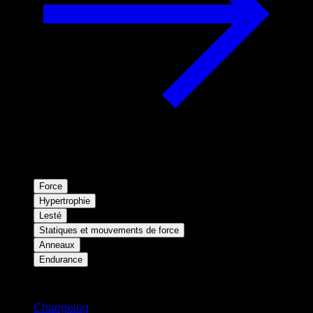
Force
Hypertrophie
Lesté
Statiques et mouvements de force
Anneaux
Endurance
Restez informé
Changelog