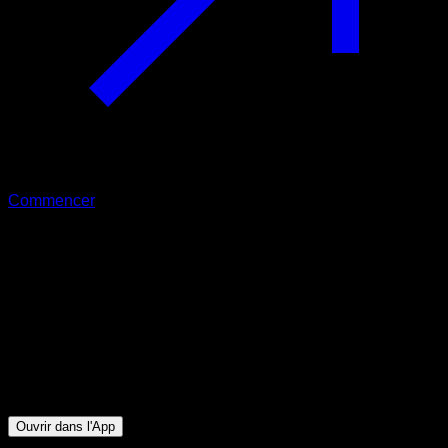
Commencer
Intermédiaire
Tractions explosives
Biceps ∙ Dorsaux
33
min
Session pour athlètes de niveau Intermédiaire. Entraînez les
groupes musculaires suivants : Biceps ∙ Dorsaux
Ouvrir dans l'App