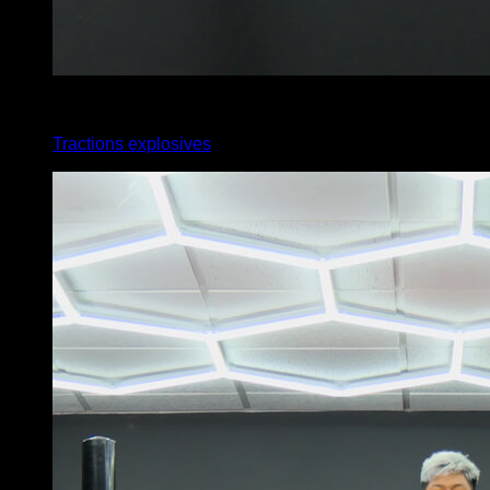
4
x
6
Tractions explosives