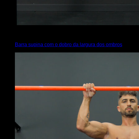
4
x
5
Barra supina com o dobro da largura dos ombros