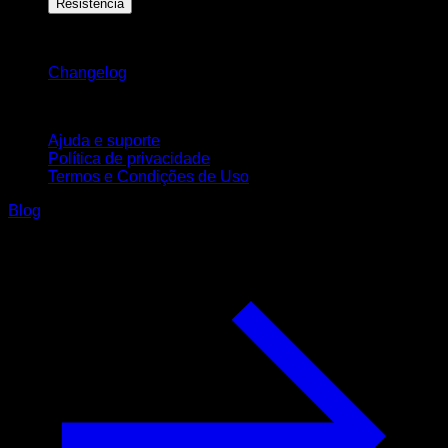
Resistência
Mantenha-se atualizado
Changelog
Suporte
Ajuda e suporte
Política de privacidade
Termos e Condições de Uso
Blog