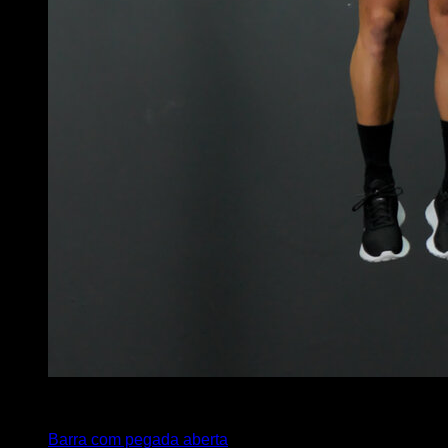
4
x
5
Barra com pegada aberta