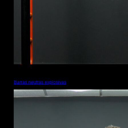
4
x
5
Barras neutras explosivas