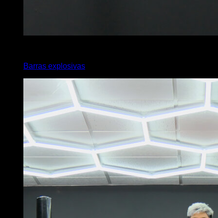
4
x
6
Barras explosivas