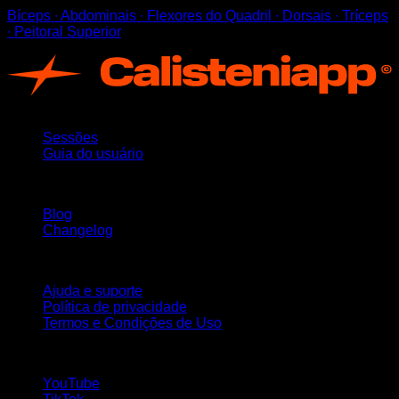
Bíceps ∙ Abdominais ∙ Flexores do Quadril ∙ Dorsais ∙ Tríceps
∙ Peitoral Superior
App
Sessões
Guia do usuário
Mantenha-se atualizado
Blog
Changelog
Suporte
Ajuda e suporte
Política de privacidade
Termos e Condições de Uso
Siga-nos!
YouTube