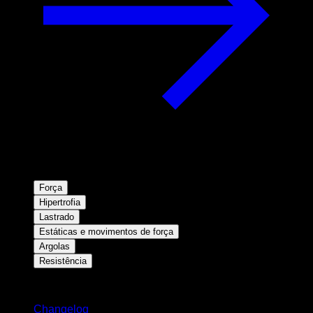
Força
Hipertrofia
Lastrado
Estáticas e movimentos de força
Argolas
Resistência
Mantenha-se atualizado
Changelog