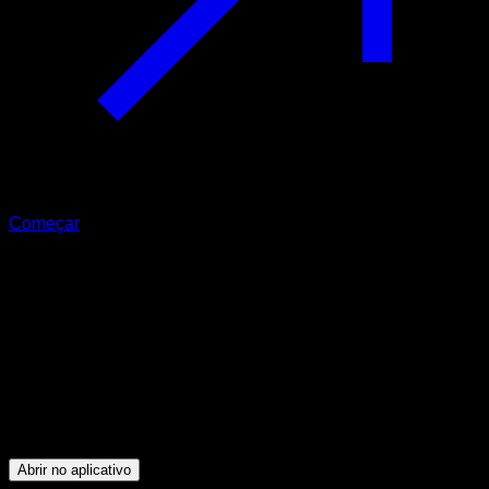
Começar
Intermediário
Explosion Pull Ups
Bíceps ∙ Dorsais
33
min
Sessões para atletas de nível Intermediário. Treine os
seguintes grupos musculares: Bíceps ∙ Dorsais
Abrir no aplicativo