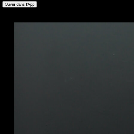
Ouvrir dans l'App
x
2
TOURS