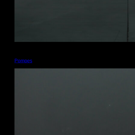
x
25
Pompes