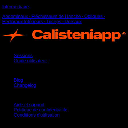
Intermédiaire
Abdominaux ∙ Fléchisseurs de Hanche ∙ Obliques ∙
Pectoraux Inférieurs ∙ Triceps ∙ Dorsaux
App
Sessions
Guide utilisateur
Restez informé
Blog
Changelog
Support
Aide et support
Politique de confidentialité
Conditions d'utilisation
suivez-nous !