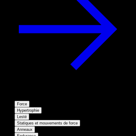
Force
Hypertrophie
Lesté
Statiques et mouvements de force
Anneaux
Endurance