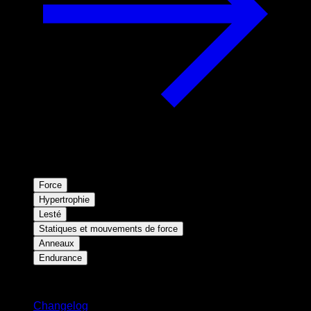
Force
Hypertrophie
Lesté
Statiques et mouvements de force
Anneaux
Endurance
Restez informé
Changelog