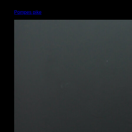
4
x
10
Pompes pike