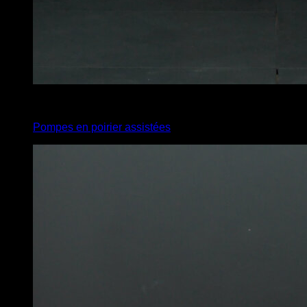
4
x
8
Pompes en poirier assistées