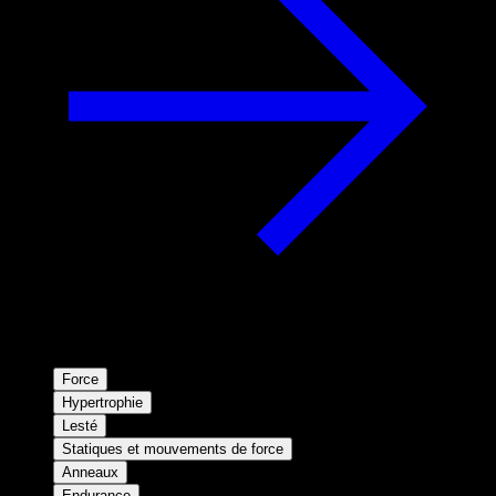
Force
Hypertrophie
Lesté
Statiques et mouvements de force
Anneaux
Endurance