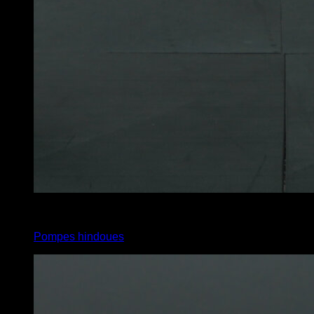
3
x
6
Pompes hindoues