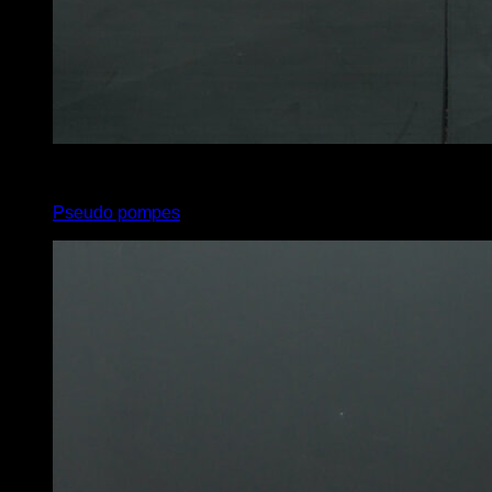
3
x
8
Pseudo pompes