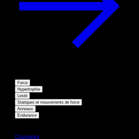
Force
Hypertrophie
Lesté
Statiques et mouvements de force
Anneaux
Endurance
Restez informé
Changelog