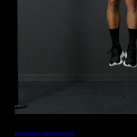
4
x
10
Isométrique haut-milieu-bas