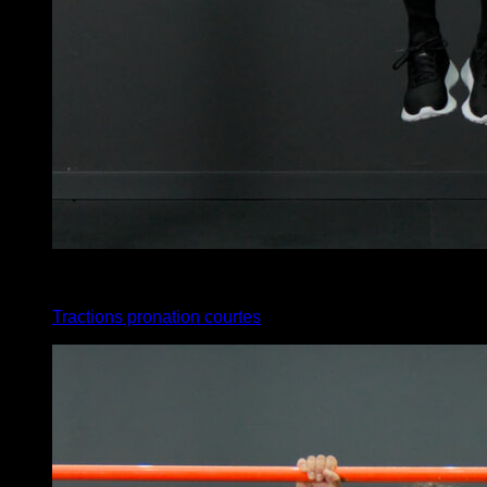
x
9
Tractions pronation courtes