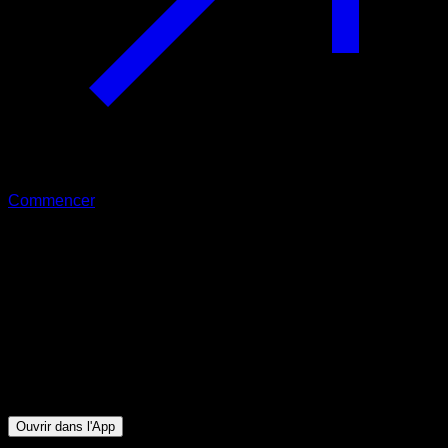
Commencer
Intermédiaire
Dos au Juice
Biceps ∙ Dorsaux
40
min
Session pour athlètes de niveau Intermédiaire. Entraînez les
groupes musculaires suivants : Biceps ∙ Dorsaux
Ouvrir dans l'App