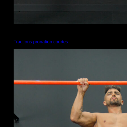
x
7
Tractions pronation courtes