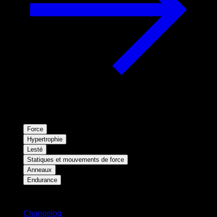
Force
Hypertrophie
Lesté
Statiques et mouvements de force
Anneaux
Endurance
Restez informé
Changelog