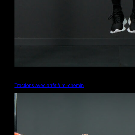
4
x
6
Tractions avec arrêt à mi-chemin