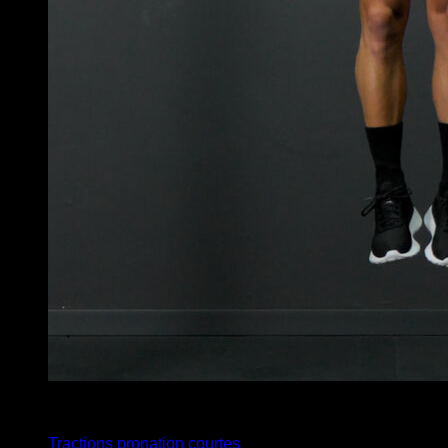
x
8
Tractions pronation courtes