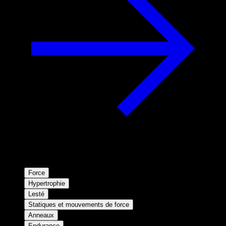
Force
Hypertrophie
Lesté
Statiques et mouvements de force
Anneaux
Endurance