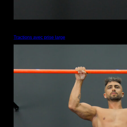
4
x
8
Tractions avec prise large