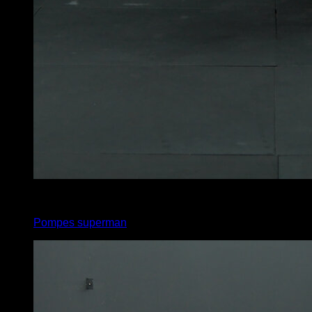
4
x
5
Pompes superman