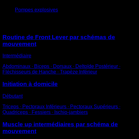
Pompes explosives
Vous pourriez aussi aimer
Routine de Front Lever par schémas de
mouvement
Intermédiaire
Abdominaux ∙ Biceps ∙ Dorsaux ∙ Deltoïde Postérieur ∙
Fléchisseurs de Hanche ∙ Trapèze Inférieur
Initiation à domicile
Débutant
Triceps ∙ Pectoraux Inférieurs ∙ Pectoraux Supérieurs ∙
Quadriceps ∙ Fessiers ∙ Ischio-jambiers
Muscle up intermédiaires par schéma de
mouvement