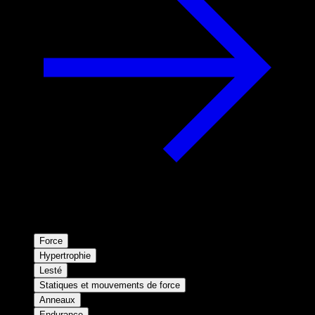
Force
Hypertrophie
Lesté
Statiques et mouvements de force
Anneaux
Endurance