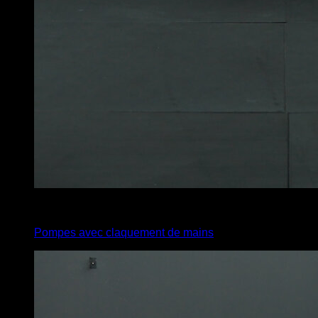
4
x
8
Pompes avec claquement de mains