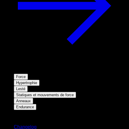
Force
Hypertrophie
Lesté
Statiques et mouvements de force
Anneaux
Endurance
Restez informé
Changelog