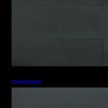
5
x
10
Pompes diamant