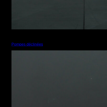
5
x
10
Pompes déclinées