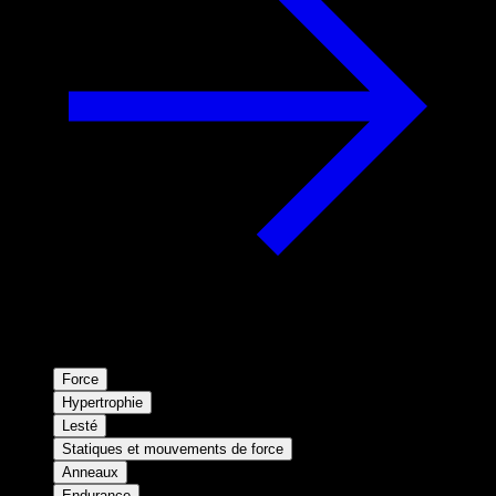
Force
Hypertrophie
Lesté
Statiques et mouvements de force
Anneaux
Endurance