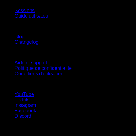
App
Sessions
Guide utilisateur
Restez informé
Blog
Changelog
Support
Aide et support
Politique de confidentialité
Conditions d'utilisation
suivez-nous !
YouTube
TikTok
Instagram
Facebook
Discord
Langues