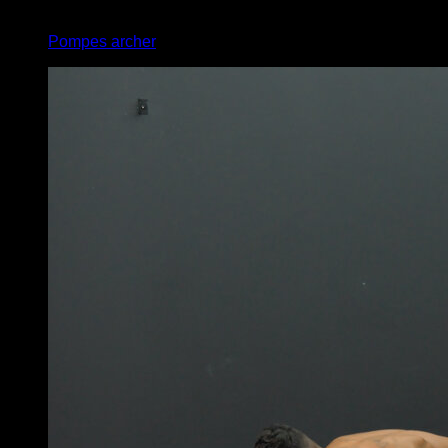
5
x
5
Pompes archer