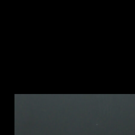
Inizia a mentire su una panchina o un passo,
capovolto, con i piedi fermamente supportati da terra.
Tieni un manubrio in ogni mano con le braccia estese
direttamente sul petto e sui palmi delle mani che
guardano i piedi. Questa è la tua posizione iniziale.
Quindi, abbassa lentamente i manubri verso il torace,
mantenendo i gomiti vicino al corpo per evitare tensioni
inutili sulle spalle. I gomiti devono raggiungere le
spalle. Assicurati che i manubri siano sempre
controllati e non tocchi il petto.
Infine, spinge i manubri verso la posizione iniziale,
contraendo i muscoli toracici nel movimento
ascendente.
Potrebbe piacerti anche