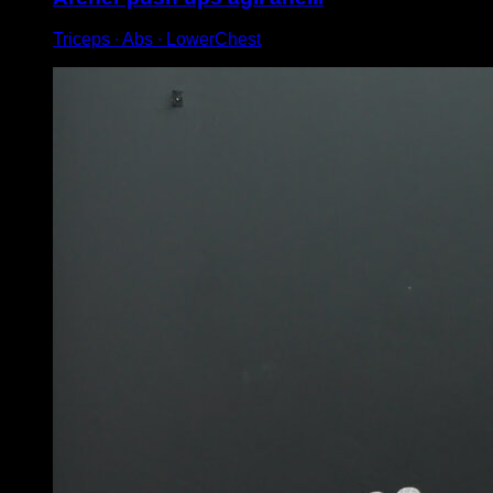
Triceps ∙ Abs ∙ LowerChest