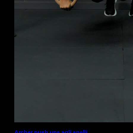
Archer push ups agli anelli