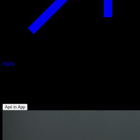
Inizia
Premere con manubri
Pettorale Superiore - Pettorale Inferiore - Deltoide Anteriore -
Tricipiti
Apri in App