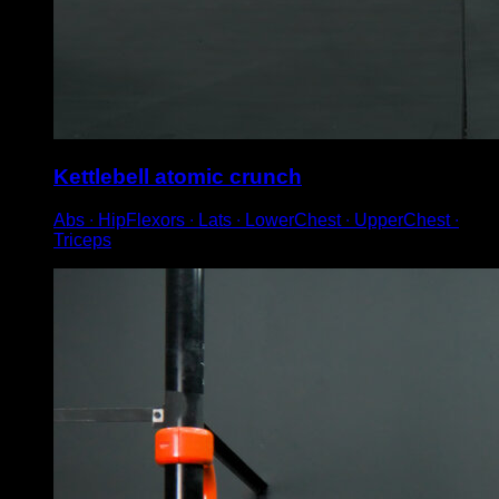
Kettlebell atomic crunch
Abs ∙ HipFlexors ∙ Lats ∙ LowerChest ∙ UpperChest ∙
Triceps