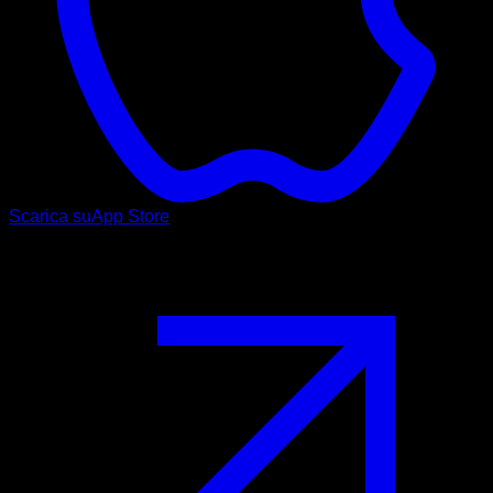
Scarica su
App Store