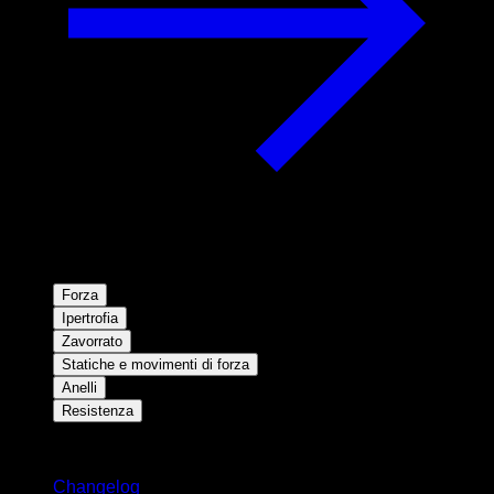
Forza
Ipertrofia
Zavorrato
Statiche e movimenti di forza
Anelli
Resistenza
Rimani aggiornato
Changelog