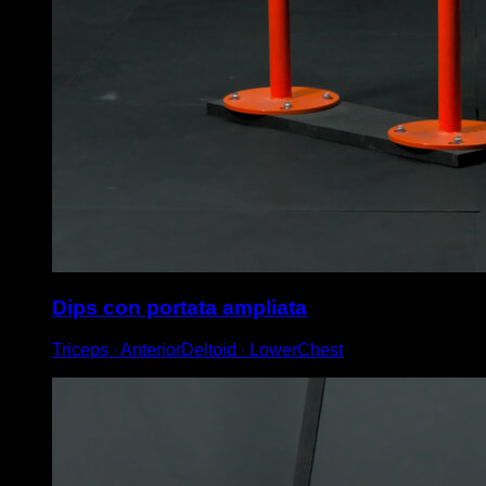
Dips con portata ampliata
Triceps ∙ AnteriorDeltoid ∙ LowerChest