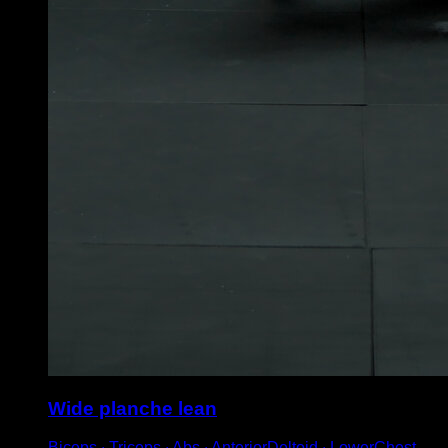
Wide planche lean
Biceps ∙ Triceps ∙ Abs ∙ AnteriorDeltoid ∙ LowerChest