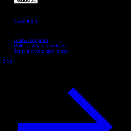
Resistenza
Rimani aggiornato
Changelog
Supporto
Aiuto e supporto
Politica sulla riservatezza
Termini e condizioni d'uso
Blog