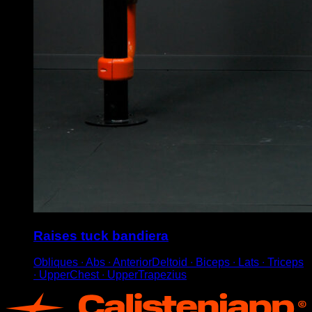
Raises tuck bandiera
Obliques ∙ Abs ∙ AnteriorDeltoid ∙ Biceps ∙ Lats ∙ Triceps
∙ UpperChest ∙ UpperTrapezius