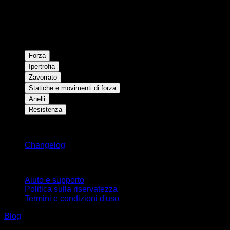
Forza
Ipertrofia
Zavorrato
Statiche e movimenti di forza
Anelli
Resistenza
Rimani aggiornato
Changelog
Supporto
Aiuto e supporto
Politica sulla riservatezza
Termini e condizioni d'uso
Blog