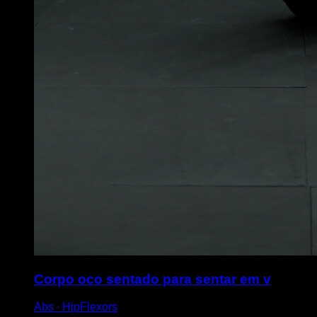
Corpo oco sentado para sentar em v
Abs ∙ HipFlexors