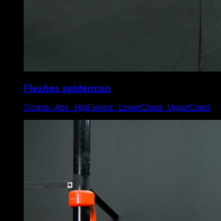
Flexões spiderman
Triceps ∙ Abs ∙ HipFlexors ∙ LowerChest ∙ UpperChest