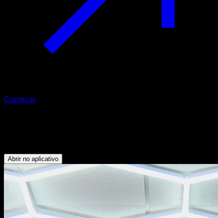
Começar
Advanced tucked front lever pull ups
Abdominais - Bíceps - Dorsais
Abrir no aplicativo