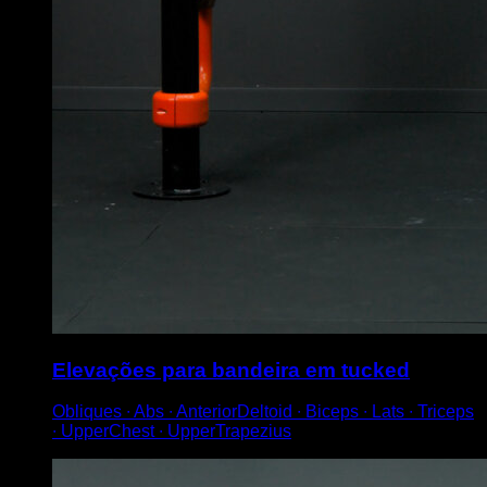
Elevações para bandeira em tucked
Obliques ∙ Abs ∙ AnteriorDeltoid ∙ Biceps ∙ Lats ∙ Triceps
∙ UpperChest ∙ UpperTrapezius