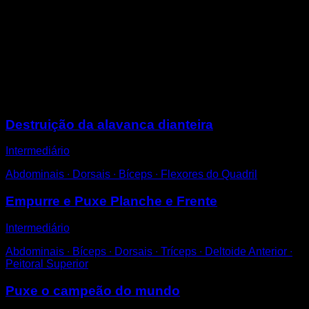
Coloque-se na posição paralela ao chão com as
pernas dobradas a 90° e os pés na altura da cabeça.
Faça flexões naquela posição, tentando aproximar a
barra do umbigo.
Concentre-se em que as escápulas tentem se retrair,
evitando uma posição de protrusão.
Sessões
Destruição da alavanca dianteira
Intermediário
Abdominais ∙ Dorsais ∙ Bíceps ∙ Flexores do Quadril
Empurre e Puxe Planche e Frente
Intermediário
Abdominais ∙ Bíceps ∙ Dorsais ∙ Tríceps ∙ Deltoide Anterior ∙
Peitoral Superior
Puxe o campeão do mundo