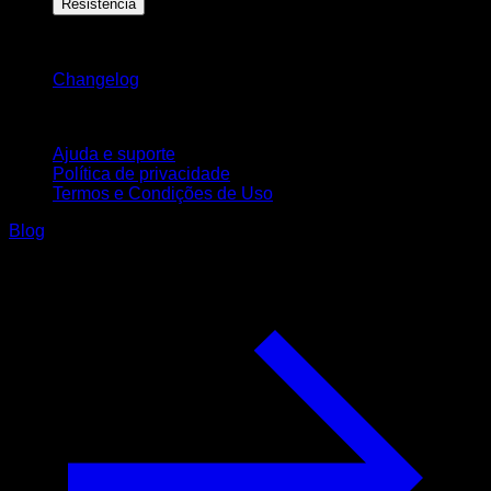
Resistência
Mantenha-se atualizado
Changelog
Suporte
Ajuda e suporte
Política de privacidade
Termos e Condições de Uso
Blog