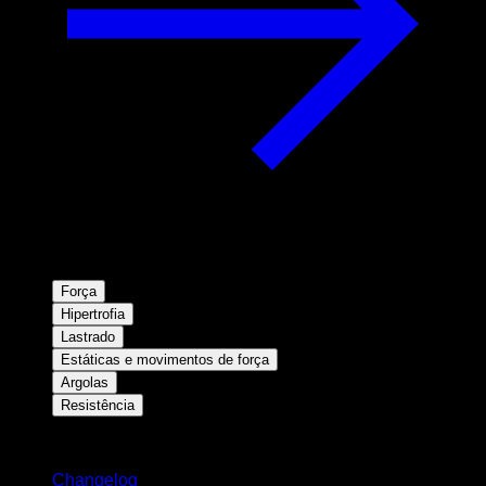
Força
Hipertrofia
Lastrado
Estáticas e movimentos de força
Argolas
Resistência
Mantenha-se atualizado
Changelog