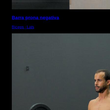
Barra prona negativa
Biceps ∙ Lats