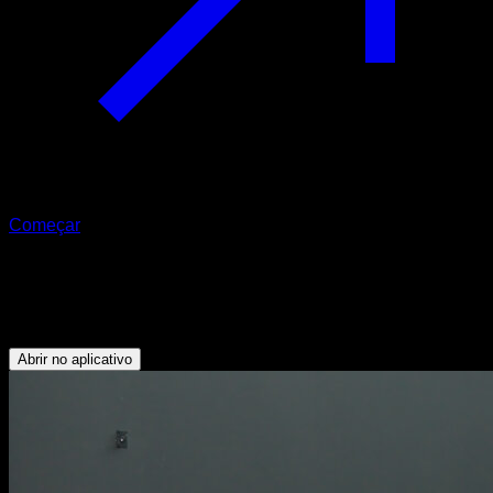
Começar
Agachamento airborne
Quadríceps
Abrir no aplicativo