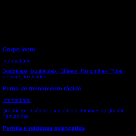
Fique de pé com uma perna dobrada para trás.
Abaixe até que o joelho daquela perna toque o chão e
volte a subir.
Para maior dificuldade, evite inclinar-se para a frente e
evite rebater no chão.
Sessões
Corpo lento
Intermediário
Quadríceps ∙ Isquiotibiais ∙ Glúteos ∙ Panturrilhas ∙ Tibial ∙
Flexores do Quadril
Perna de treinamento rápido
Intermediário
Quadríceps ∙ Glúteos ∙ Isquiotibiais ∙ Flexores do Quadril ∙
Panturrilhas
Pernas e nádegas avançadas