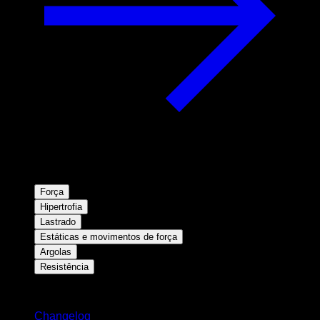
Força
Hipertrofia
Lastrado
Estáticas e movimentos de força
Argolas
Resistência
Mantenha-se atualizado
Changelog