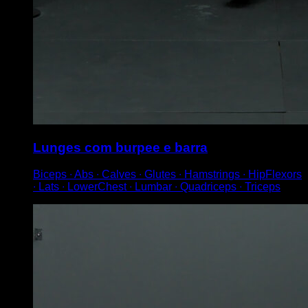
Lunges com burpee e barra
Biceps ∙ Abs ∙ Calves ∙ Glutes ∙ Hamstrings ∙ HipFlexors
∙ Lats ∙ LowerChest ∙ Lumbar ∙ Quadriceps ∙ Triceps