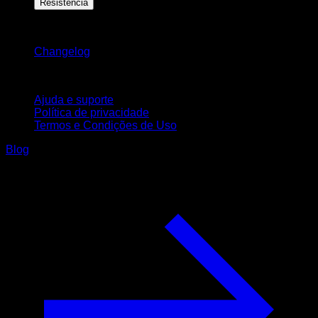
Resistência
Mantenha-se atualizado
Changelog
Suporte
Ajuda e suporte
Política de privacidade
Termos e Condições de Uso
Blog