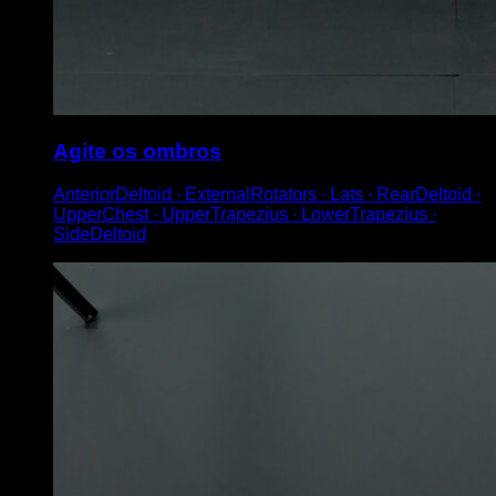
Agite os ombros
AnteriorDeltoid ∙ ExternalRotators ∙ Lats ∙ RearDeltoid ∙
UpperChest ∙ UpperTrapezius ∙ LowerTrapezius ∙
SideDeltoid