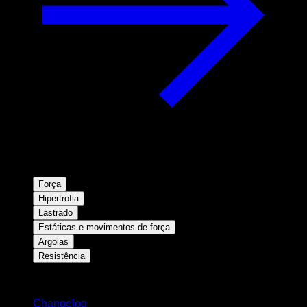
Força
Hipertrofia
Lastrado
Estáticas e movimentos de força
Argolas
Resistência
Mantenha-se atualizado
Changelog