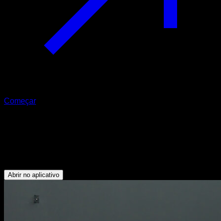
Começar
Alongamento dorsal com as mãos
cruzadas
Dorsais
Abrir no aplicativo