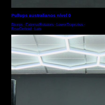
Pullups australianos nível 0
Biceps ∙ ExternalRotators ∙ LowerTrapezius ∙
RearDeltoid ∙ Lats