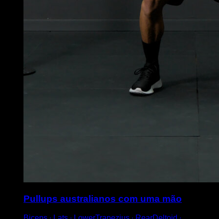
Pullups australianos com uma mão
Biceps ∙ Lats ∙ LowerTrapezius ∙ RearDeltoid ∙