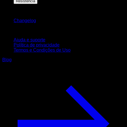
Resistência
Mantenha-se atualizado
Changelog
Suporte
Ajuda e suporte
Política de privacidade
Termos e Condições de Uso
Blog