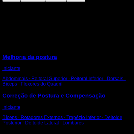
Agarrado à barra vertical com os braços entrelaçados.
Desça até formar um ângulo de 90º com as suas
pernas, como se estivesse sentado.
Tente puxar a sua cintura para trás para sentir o
alongamento na sua região dorsal.
Sessões
Melhoria da postura
Iniciante
Abdominais ∙ Peitoral Superior ∙ Peitoral Inferior ∙ Dorsais ∙
Bíceps ∙ Flexores do Quadril
Correção de Postura e Compensação
Iniciante
Bíceps ∙ Rotadores Externos ∙ Trapézio Inferior ∙ Deltoide
Posterior ∙ Deltoide Lateral ∙ Lombares