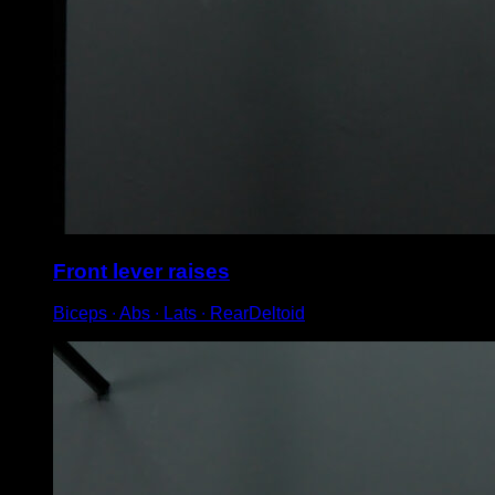
Front lever raises
Biceps ∙ Abs ∙ Lats ∙ RearDeltoid