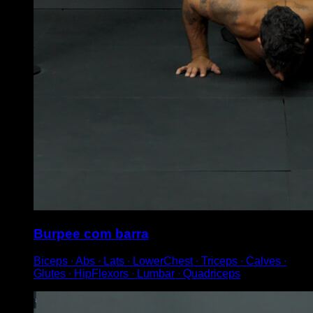
Burpee com barra
Biceps ∙ Abs ∙ Lats ∙ LowerChest ∙ Triceps ∙ Calves ∙
Glutes ∙ HipFlexors ∙ Lumbar ∙ Quadriceps