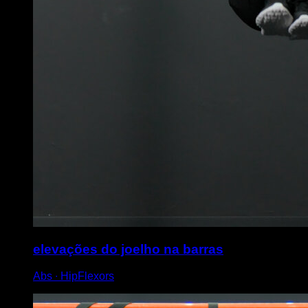
elevações do joelho na barras
Abs ∙ HipFlexors