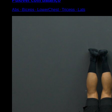
Pulôver com balanço
Abs ∙ Biceps ∙ LowerChest ∙ Triceps ∙ Lats