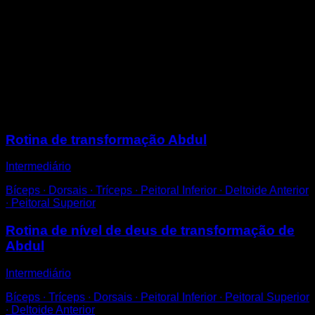
Coloque-se em barras paralelas com os antebraços
apoiados nas mesmas.
Dobre os joelhos até formar um ângulo reto entre os
seus quadris e o seu tronco.
Nesta posição, realize torções de cintura, levando os
joelhos para um lado e para o outro, sem perder o
ângulo reto.
Sessões
Rotina de transformação Abdul
Intermediário
Bíceps ∙ Dorsais ∙ Tríceps ∙ Peitoral Inferior ∙ Deltoide Anterior
∙ Peitoral Superior
Rotina de nível de deus de transformação de
Abdul
Intermediário
Bíceps ∙ Tríceps ∙ Dorsais ∙ Peitoral Inferior ∙ Peitoral Superior
∙ Deltoide Anterior