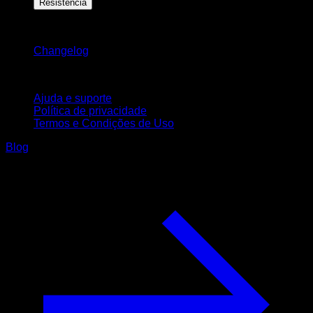
Resistência
Mantenha-se atualizado
Changelog
Suporte
Ajuda e suporte
Política de privacidade
Termos e Condições de Uso
Blog