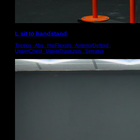
L sit to handstand
Triceps ∙ Abs ∙ HipFlexors ∙ AnteriorDeltoid ∙
UpperChest ∙ UpperTrapezius ∙ Serratus