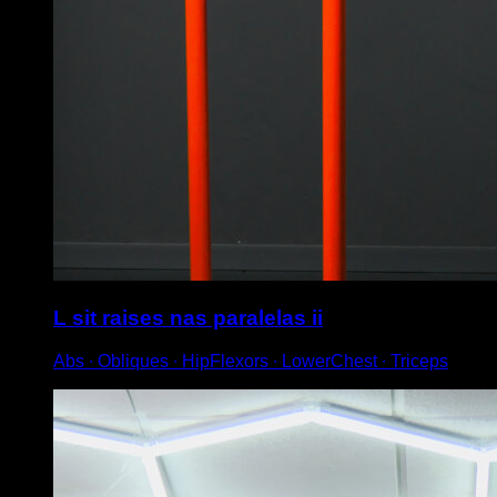
L sit raises nas paralelas ii
Abs ∙ Obliques ∙ HipFlexors ∙ LowerChest ∙ Triceps