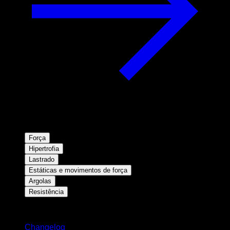
Força
Hipertrofia
Lastrado
Estáticas e movimentos de força
Argolas
Resistência
Mantenha-se atualizado
Changelog