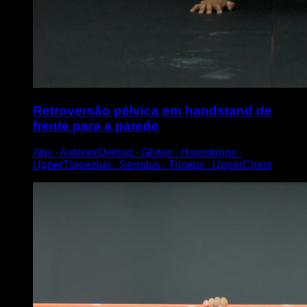
Retroversão pélvica em handstand de
frente para a parede
Abs ∙ AnteriorDeltoid ∙ Glutes ∙ Hamstrings ∙
UpperTrapezius ∙ Serratus ∙ Triceps ∙ UpperChest