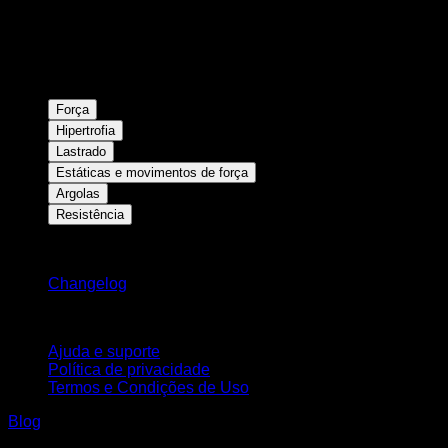
Força
Hipertrofia
Lastrado
Estáticas e movimentos de força
Argolas
Resistência
Mantenha-se atualizado
Changelog
Suporte
Ajuda e suporte
Política de privacidade
Termos e Condições de Uso
Blog