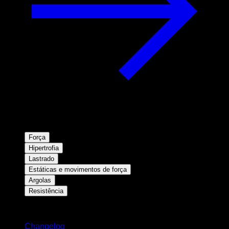
Força
Hipertrofia
Lastrado
Estáticas e movimentos de força
Argolas
Resistência
Mantenha-se atualizado
Changelog