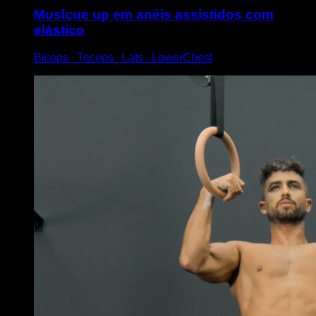
Muslcue up em anéis assistidos com
elástico
Biceps ∙ Triceps ∙ Lats ∙ LowerChest