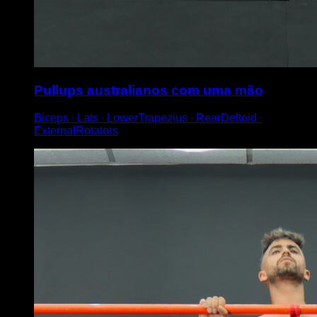
Pullups australianos com uma mão
Biceps ∙ Lats ∙ LowerTrapezius ∙ RearDeltoid ∙
ExternalRotators