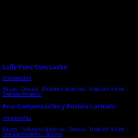
Em uma barra que esteja aproximadamente na altura
da sua cintura, use um colete de lastro, mochila ou
similar.
Realize flexões de braço com o corpo abaixo da barra
e agarre supino.
Você pode fazê-las com as pernas flexionadas ou
estendidas.
Sessões
Luffy Puxe Com Lastro
Intermediário
Bíceps ∙ Dorsais ∙ Rotadores Externos ∙ Trapézio Inferior ∙
Deltoide Posterior
Pear Compensación y Postura Lastrada
Intermediário
Bíceps ∙ Rotadores Externos ∙ Dorsais ∙ Trapézio Inferior ∙
Deltoide Posterior ∙ Glúteos