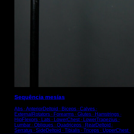
Sequência mesías
Abs ∙ AnteriorDeltoid ∙ Biceps ∙ Calves ∙
ExternalRotators ∙ Forearms ∙ Glutes ∙ Hamstrings ∙
HipFlexors ∙ Lats ∙ LowerChest ∙ LowerTrapezius ∙
Lumbar ∙ Obliques ∙ Quadriceps ∙ RearDeltoid ∙
Serratus ∙ SideDeltoid ∙ Tibialis ∙ Triceps ∙ UpperChest ∙