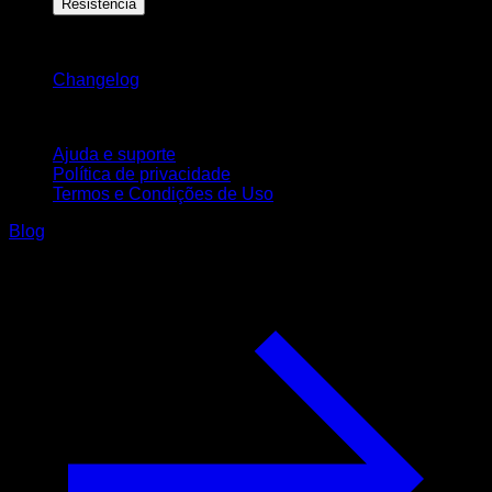
Resistência
Mantenha-se atualizado
Changelog
Suporte
Ajuda e suporte
Política de privacidade
Termos e Condições de Uso
Blog