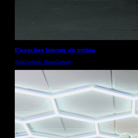
Elevações laterais do ombro
SideDeltoid ∙ RearDeltoid