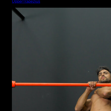
UpperTrapezius