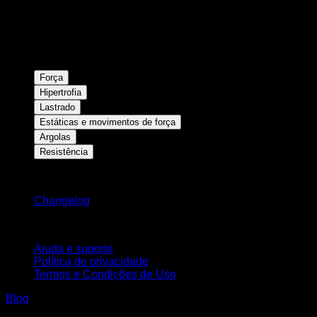
Força
Hipertrofia
Lastrado
Estáticas e movimentos de força
Argolas
Resistência
Mantenha-se atualizado
Changelog
Suporte
Ajuda e suporte
Política de privacidade
Termos e Condições de Uso
Blog