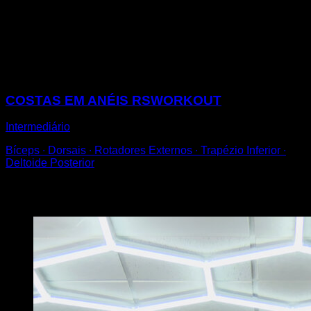
Coloque as anilhas em altura.
Pendure-se delas com uma pegada pronada.
Faça flexões de barra tentando manter uma largura
entre as mãos o dobro da largura dos seus ombros.
Sessões
COSTAS EM ANÉIS RSWORKOUT
Intermediário
Bíceps ∙ Dorsais ∙ Rotadores Externos ∙ Trapézio Inferior ∙
Deltoide Posterior
Você também pode gostar