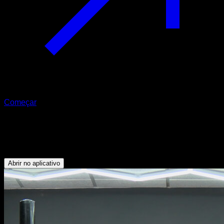
Começar
Barras búlgaras em anéis
Bíceps - Dorsais
Abrir no aplicativo