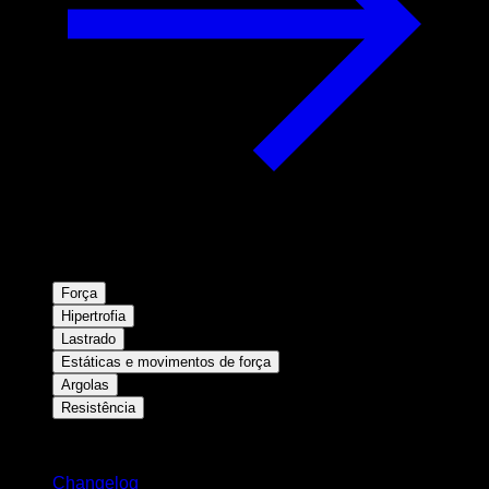
Força
Hipertrofia
Lastrado
Estáticas e movimentos de força
Argolas
Resistência
Mantenha-se atualizado
Changelog