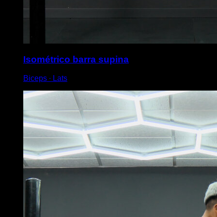
Isométrico barra supina
Biceps ∙ Lats