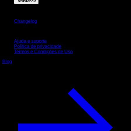
Resistência
Mantenha-se atualizado
Changelog
Suporte
Ajuda e suporte
Política de privacidade
Termos e Condições de Uso
Blog