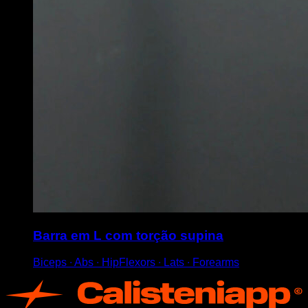
Barra em L com torção supina
Biceps ∙ Abs ∙ HipFlexors ∙ Lats ∙ Forearms