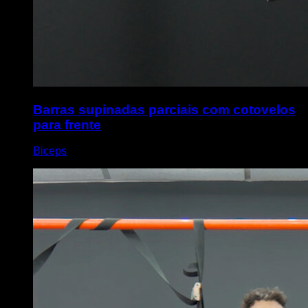
Barras supinadas parciais com cotovelos
para frente
Biceps