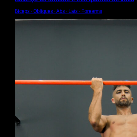
Biceps ∙ Obliques ∙ Abs ∙ Lats ∙ Forearms