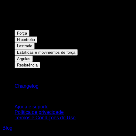
Força
Hipertrofia
Lastrado
Estáticas e movimentos de força
Argolas
Resistência
Mantenha-se atualizado
Changelog
Suporte
Ajuda e suporte
Política de privacidade
Termos e Condições de Uso
Blog