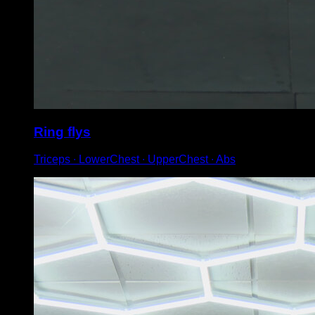
Ring flys
Triceps ∙ LowerChest ∙ UpperChest ∙ Abs