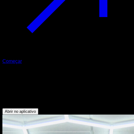
Começar
Tucked front lever de uma mão
assistido ao ombro
Bíceps - Oblíquos - Abdominais - Flexores do Quadril -
Dorsais
Abrir no aplicativo