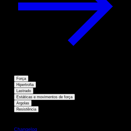
Força
Hipertrofia
Lastrado
Estáticas e movimentos de força
Argolas
Resistência
Mantenha-se atualizado
Changelog