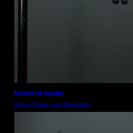
Muscle up supino
Biceps ∙ Triceps ∙ Lats ∙ LowerChest