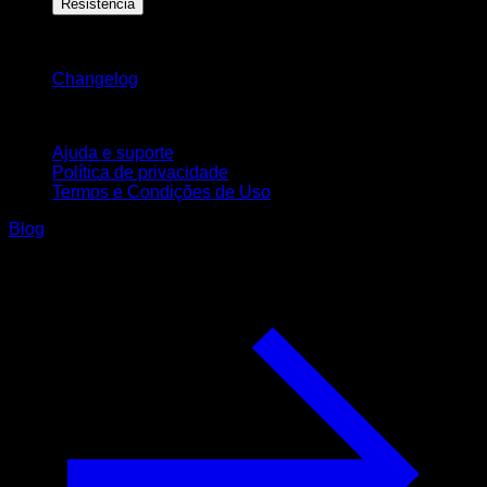
Resistência
Mantenha-se atualizado
Changelog
Suporte
Ajuda e suporte
Política de privacidade
Termos e Condições de Uso
Blog