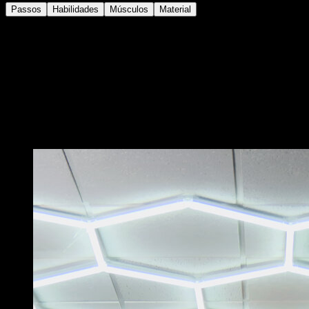
Passos
Habilidades
Músculos
Material
En uma barra, segurando com uma única mão,
enquanto a outra é colocada no ombro oposto.
Levante as pernas, com os joelhos dobrados para o
peito, de modo que sua parte de trás fique o mais
paralela ao chão possível.
O braço com o qual você segura deve estar travado.
Você também pode gostar