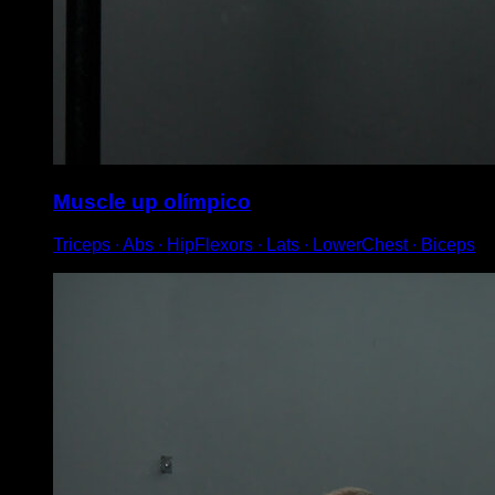
Muscle up olímpico
Triceps ∙ Abs ∙ HipFlexors ∙ Lats ∙ LowerChest ∙ Biceps