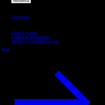
Resistência
Mantenha-se atualizado
Changelog
Suporte
Ajuda e suporte
Política de privacidade
Termos e Condições de Uso
Blog