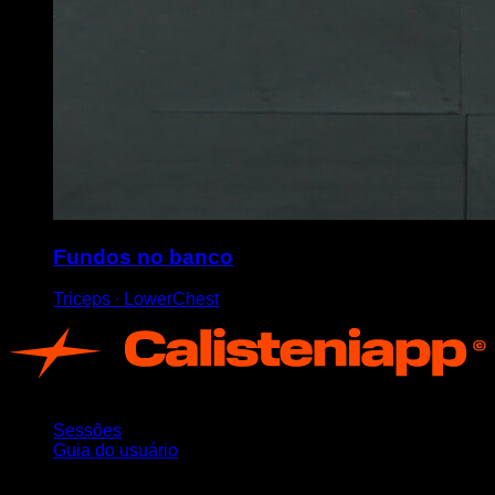
Fundos no banco
Triceps ∙ LowerChest
App
Sessões
Guia do usuário
Mantenha-se atualizado