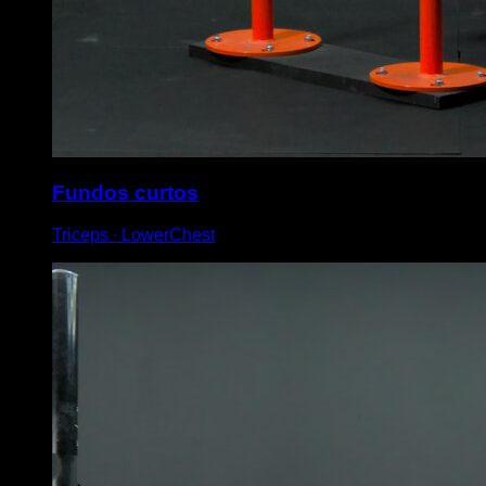
Fundos curtos
Triceps ∙ LowerChest