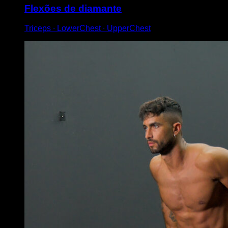
Flexões de diamante
Triceps ∙ LowerChest ∙ UpperChest