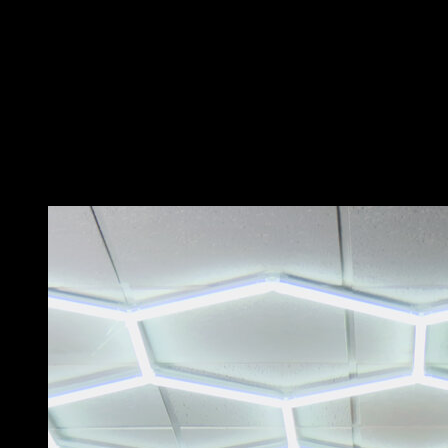
Coloque-se nas anilhas na posição de flexões.
Realize uma flexão arqueada, mantendo um braço
estendido enquanto flexiona o outro.
Faça uma mudança de lado, tentando levantar a
cabeça o mínimo possível.
Finalmente, estenda os dois braços novamente para
completar uma repetição.
Troque o lado inicial a cada repetição.
Você também pode gostar