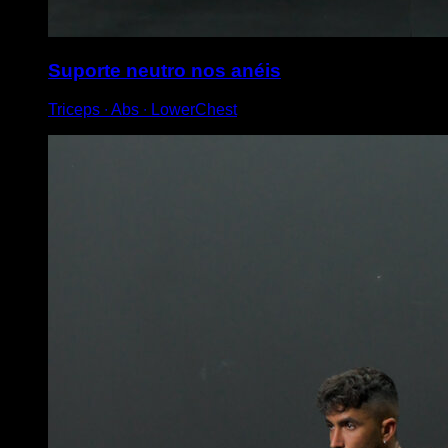
Suporte neutro nos anéis
Triceps ∙ Abs ∙ LowerChest