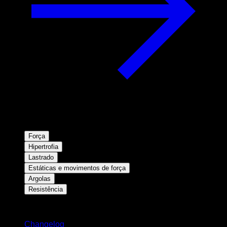
Força
Hipertrofia
Lastrado
Estáticas e movimentos de força
Argolas
Resistência
Mantenha-se atualizado
Changelog