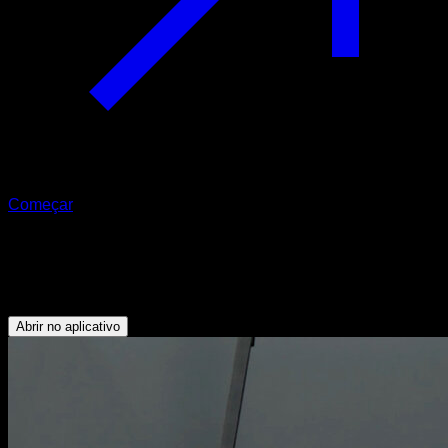
Começar
Flexão arqueira a typewriter
Tríceps - Abdominais - Peitoral Inferior
Abrir no aplicativo